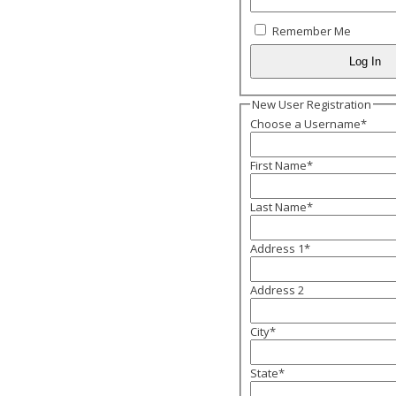
Remember Me
New User Registration
Choose a Username
*
First Name
*
Last Name
*
Address 1
*
Address 2
City
*
State
*