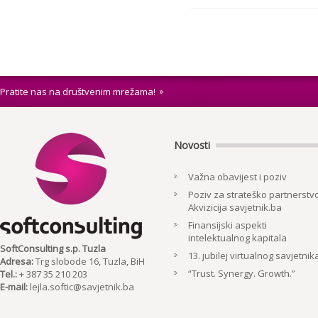
Pratite nas na društvenim mrežama!
Novosti
Važna obavijest i poziv
Poziv za strateško partnerstvo
Akvizicija savjetnik.ba
Finansijski aspekti
intelektualnog kapitala
SoftConsulting s.p. Tuzla
13. jubilej virtualnog savjetnik
Adresa:
Trg slobode 16, Tuzla, BiH
“Trust. Synergy. Growth.”
Tel.:
+ 387 35 210 203
E-mail:
lejla.softic@savjetnik.ba