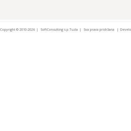
Copyright © 2010-2026
SoftConsulting s.p.Tuzla
Sva prava pridržana
Devel