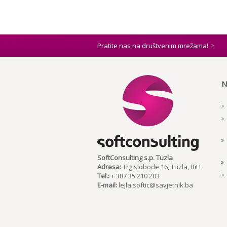
Pratite nas na društvenim mrežama!
N
SoftConsulting s.p. Tuzla
Adresa:
Trg slobode 16, Tuzla, BiH
Tel.:
+ 387 35 210 203
E-mail:
lejla.softic@savjetnik.ba