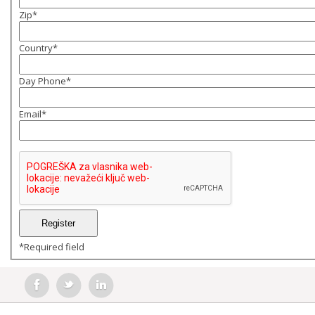
Zip
*
Country
*
Day Phone
*
Email
*
*
Required field