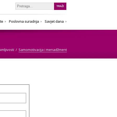
nte
Poslovna suradnja
Savjet dana
mljivosti
Samomotivacija i menadžment