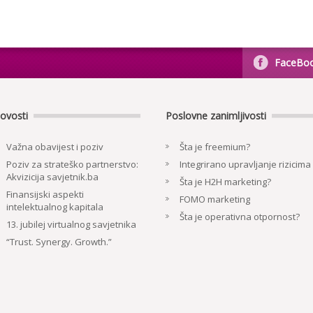
FaceBo
ovosti
Poslovne zanimljivosti
Važna obavijest i poziv
Šta je freemium?
Poziv za strateško partnerstvo:
Integrirano upravljanje rizicima
Akvizicija savjetnik.ba
Šta je H2H marketing?
Finansijski aspekti
FOMO marketing
intelektualnog kapitala
Šta je operativna otpornost?
13. jubilej virtualnog savjetnika
“Trust. Synergy. Growth.”