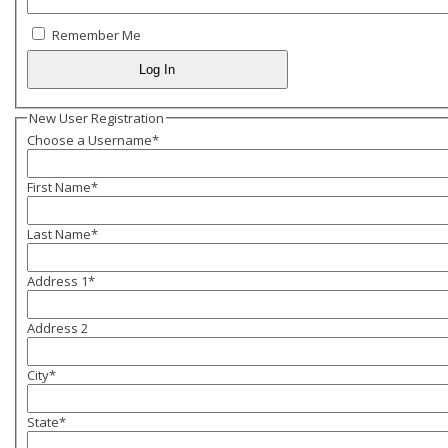
Remember Me
New User Registration
Choose a Username
*
First Name
*
Last Name
*
Address 1
*
Address 2
City
*
State
*