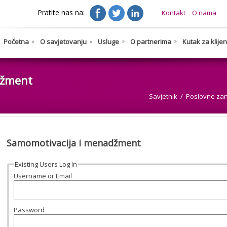
Pratite nas na:
Kontakt
O nama
Početna
O savjetovanju
Usluge
O partnerima
Kutak za klije
džment
Savjetnik
Poslovne zani
Samomotivacija i menadžment
Existing Users Log In
Username or Email
Password