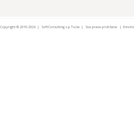
Copyright © 2010-2026
SoftConsulting s.p.Tuzla
Sva prava pridržana
Devel