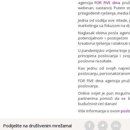
agencija
FOR FIVE dma
pruža
webinari, sastanci). Putem st
prilagođenih rješenja, media 
Jedna od vodilja ove mlade,
marketinga sa fokusom na digit
Naglasak obima posla agencij
potencijalnom i postojećom 
kreativna rješenja i istaknuti 
U pandemijsko vrijeme koje je
principima poslovanja i svo
poslovne rezultate.
Kao jednu od svojih najveć
poslovanju, personaliziranom
FOR FIVE dma agencija pruž
poslovanja.
Online svijet je pun mogućnos
partnerima pomoći da se bol
budućnost već danas!
Više informacija o ovom
posl
Podijelite na društvenim mrežama!