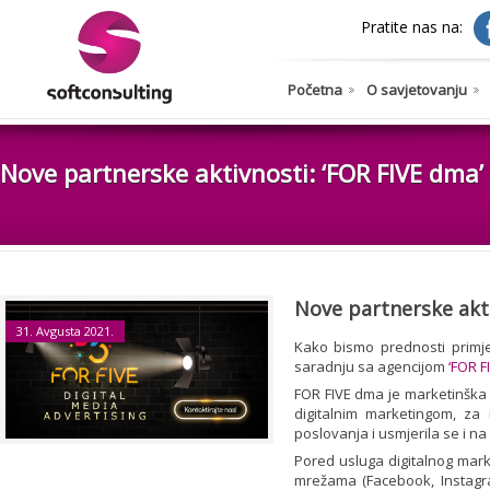
Pratite nas na:
Početna
O savjetovanju
Nove partnerske aktivnosti: ‘FOR FIVE dma’
Nove partnerske akti
31. Avgusta 2021.
Kako bismo prednosti primjen
saradnju sa agencijom
‘FOR F
FOR FIVE dma je marketinška 
digitalnim marketingom, za 
poslovanja i usmjerila se i na 
Pored usluga digitalnog mar
mrežama (Facebook, Instagra