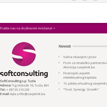
Pratite nas na društvenim mrežama!
Novosti
Važna obavijest i poziv
Poziv za strateško partnerstvo
Akvizicija savjetnik.ba
Finansijski aspekti
intelektualnog kapitala
SoftConsulting s.p. Tuzla
13. jubilej virtualnog savjetnik
Adresa:
Trg slobode 16, Tuzla, BiH
“Trust. Synergy. Growth.”
Tel.:
+ 387 35 210 203
E-mail:
lejla.softic@savjetnik.ba