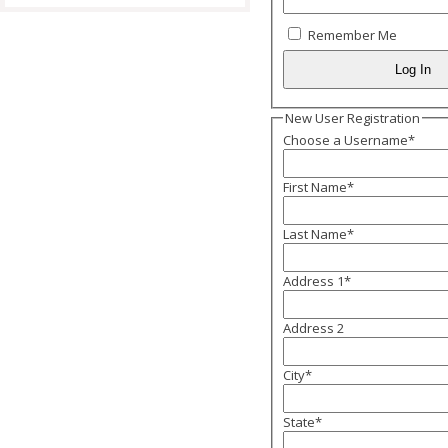
Remember Me
New User Registration
Choose a Username
*
First Name
*
Last Name
*
Address 1
*
Address 2
City
*
State
*