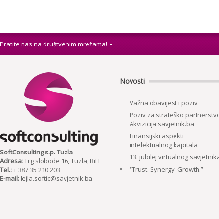
Pratite nas na društvenim mrežama!
Novosti
Važna obavijest i poziv
Poziv za strateško partnerstvo
Akvizicija savjetnik.ba
Finansijski aspekti
intelektualnog kapitala
SoftConsulting s.p. Tuzla
13. jubilej virtualnog savjetnik
Adresa:
Trg slobode 16, Tuzla, BiH
“Trust. Synergy. Growth.”
Tel.:
+ 387 35 210 203
E-mail:
lejla.softic@savjetnik.ba