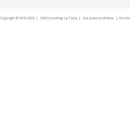
Copyright © 2010-2026
SoftConsulting s.p.Tuzla
Sva prava pridržana
Devel