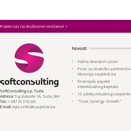
Pratite nas na društvenim mrežama!
Novosti
Važna obavijest i poziv
Poziv za strateško partnerstvo
Akvizicija savjetnik.ba
Finansijski aspekti
intelektualnog kapitala
SoftConsulting s.p. Tuzla
13. jubilej virtualnog savjetnik
Adresa:
Trg slobode 16, Tuzla, BiH
“Trust. Synergy. Growth.”
Tel.:
+ 387 35 210 203
E-mail:
lejla.softic@savjetnik.ba