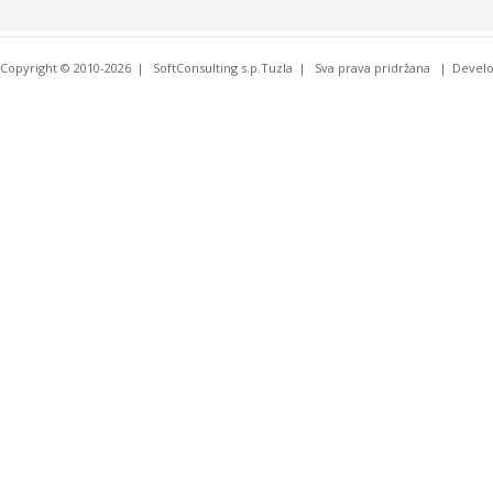
Copyright © 2010-2026
SoftConsulting s.p.Tuzla
Sva prava pridržana
Devel