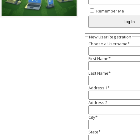
Remember Me
New User Registration
Choose a Username
*
First Name
*
Last Name
*
Address 1
*
Address 2
City
*
State
*