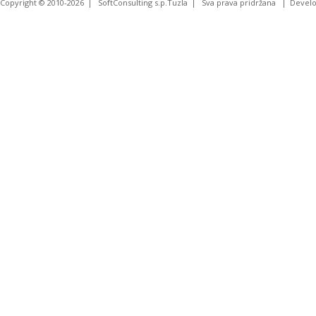
Copyright © 2010-2026
SoftConsulting s.p.Tuzla
Sva prava pridržana
Devel