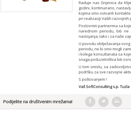
Raduje nas činjenica da Klije
godini, kontinuirano, nastavl
kojima smo ostvarili kontakte
pri realizaciji Vaših razvojnih
Poslovnim partnerima sa kojim
narednom periodu, biti ne 
nastojanja, tako i za naše za
U povodu obilježavanja ovog d
periodu, ne bi smo mogli zami
i kolega konsultanata sa koji
snaga poduzetništva biti osn
U tom smislu, sa zadovoljst
podršku za sve razvojne akti
S poštovanjem !
Vaš SoftConsulting s.p. Tuzla
Podijelite na društvenim mrežama!