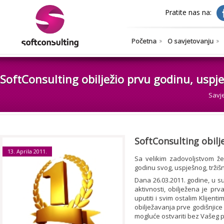
Pratite nas na:
Početna
O savjetovanju
SoftConsulting obilježio prvu godinu, uspje
Savj
SoftConsulting obilj
13. Aprila 2011.
Sa velikim zadovoljstvom želi
godinu svog, uspješnog, tržiš
Dana 26.03.2011. godine, u su
aktivnosti, obilježena je prv
uputiti i svim ostalim Klijen
obilježavanja prve godišnjice 
mogluće ostvariti bez Vašeg p