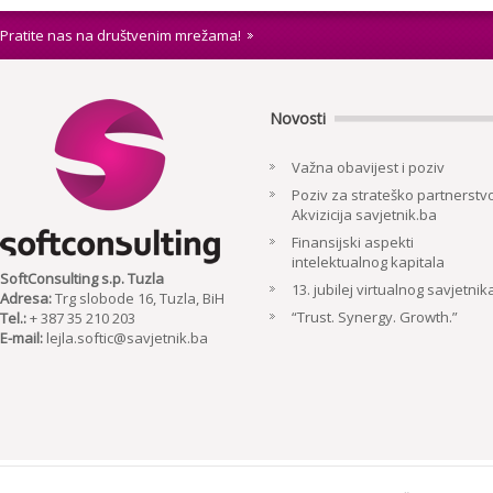
Pratite nas na društvenim mrežama!
Novosti
Važna obavijest i poziv
Poziv za strateško partnerstvo
Akvizicija savjetnik.ba
Finansijski aspekti
intelektualnog kapitala
SoftConsulting s.p. Tuzla
13. jubilej virtualnog savjetnik
Adresa:
Trg slobode 16, Tuzla, BiH
“Trust. Synergy. Growth.”
Tel.:
+ 387 35 210 203
E-mail:
lejla.softic@savjetnik.ba