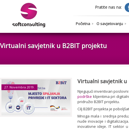
Pratite nas na:
Početna
O savjetovanju
Virtualni savjetnik u B2BIT projektu
Virtualni savjetnik 
27. Novembra 2019.
Njegujući inventivan poslovn
podrške
klijentima pri digita
pridružio B2BIT projektu.
Cilj B2BIT projekta je poboljša
Mnoga mala i srednja preduz
nude
inovacije i digitalizacija
inovativne ideje. IT sektor 