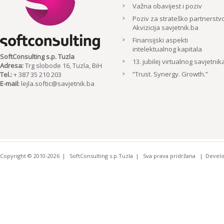
Važna obavijest i poziv
Poziv za strateško partnerstvo
Akvizicija savjetnik.ba
Finansijski aspekti
intelektualnog kapitala
SoftConsulting s.p. Tuzla
13. jubilej virtualnog savjetnik
Adresa:
Trg slobode 16, Tuzla, BiH
“Trust. Synergy. Growth.”
Tel.:
+ 387 35 210 203
E-mail:
lejla.softic@savjetnik.ba
Copyright © 2010-2026
SoftConsulting s.p.Tuzla
Sva prava pridržana
Devel