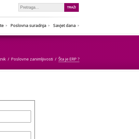
nte
Poslovna suradnja
Savjet dana
tnik
Poslovne zanimljivosti
Šta je ERP ?