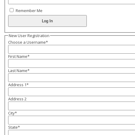
Remember Me
New User Registration
Choose a Username
*
First Name
*
Last Name
*
Address 1
*
Address 2
City
*
State
*