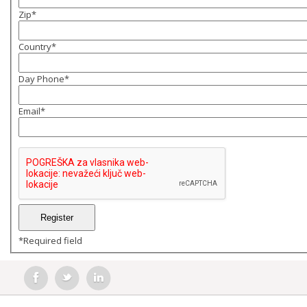
Zip
*
Country
*
Day Phone
*
Email
*
*
Required field