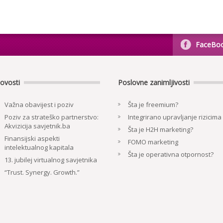
FaceBo
ovosti
Poslovne zanimljivosti
Važna obavijest i poziv
Šta je freemium?
Poziv za strateško partnerstvo:
Integrirano upravljanje rizicima
Akvizicija savjetnik.ba
Šta je H2H marketing?
Finansijski aspekti
FOMO marketing
intelektualnog kapitala
Šta je operativna otpornost?
13. jubilej virtualnog savjetnika
“Trust. Synergy. Growth.”