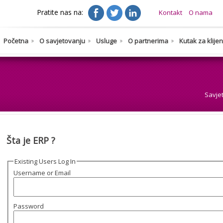
Pratite nas na:
Kontakt
O nama
Početna
O savjetovanju
Usluge
O partnerima
Kutak za klije
Savje
Šta je ERP ?
Existing Users Log In
Username or Email
Password