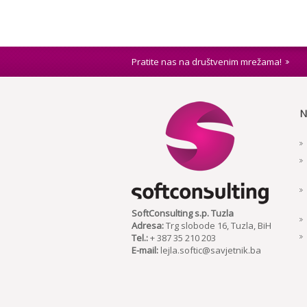
Pratite nas na društvenim mrežama!
N
SoftConsulting s.p. Tuzla
Adresa:
Trg slobode 16, Tuzla, BiH
Tel.:
+ 387 35 210 203
E-mail:
lejla.softic@savjetnik.ba