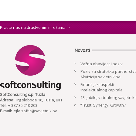
Pratite nas na društvenim mrežama!
Novosti
Važna obavijest i poziv
Poziv za strateško partnerstvo
Akvizicija savjetnik.ba
Finansijski aspekti
intelektualnog kapitala
SoftConsulting s.p. Tuzla
13. jubilej virtualnog savjetnik
Adresa:
Trg slobode 16, Tuzla, BiH
“Trust. Synergy. Growth.”
Tel.:
+ 387 35 210 203
E-mail:
lejla.softic@savjetnik.ba