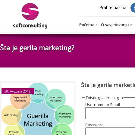
Pratite nas na:
Početna
O savjetovanju
Šta je gerila marketing?
Šta je gerila market
30. Avgusta 2012.
Existing Users Log In
Username or Email
Password