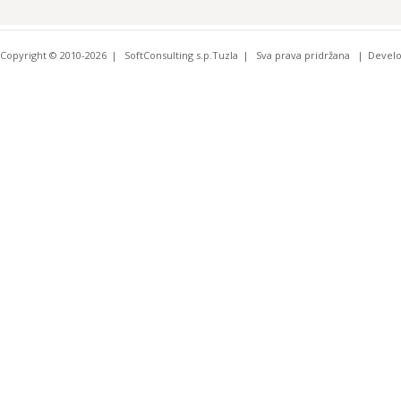
Copyright © 2010-2026
SoftConsulting s.p.Tuzla
Sva prava pridržana
Devel