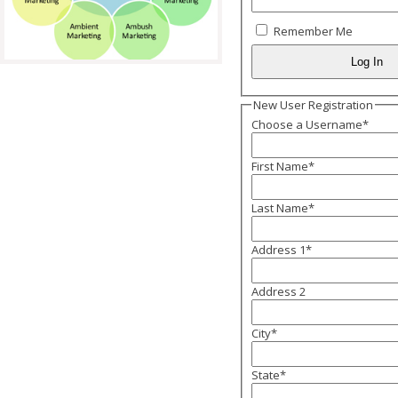
Remember Me
New User Registration
Choose a Username
*
First Name
*
Last Name
*
Address 1
*
Address 2
City
*
State
*