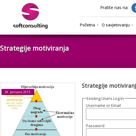
Pratite nas na:
Početna
O savjetovanju
Strategije motiviranja
Strategije motiviran
28. Januara 2013.
Existing Users Log In
Username or Email
Password