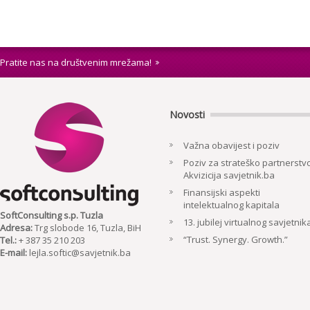
Pratite nas na društvenim mrežama!
Novosti
Važna obavijest i poziv
Poziv za strateško partnerstvo
Akvizicija savjetnik.ba
Finansijski aspekti
intelektualnog kapitala
SoftConsulting s.p. Tuzla
13. jubilej virtualnog savjetnik
Adresa:
Trg slobode 16, Tuzla, BiH
“Trust. Synergy. Growth.”
Tel.:
+ 387 35 210 203
E-mail:
lejla.softic@savjetnik.ba