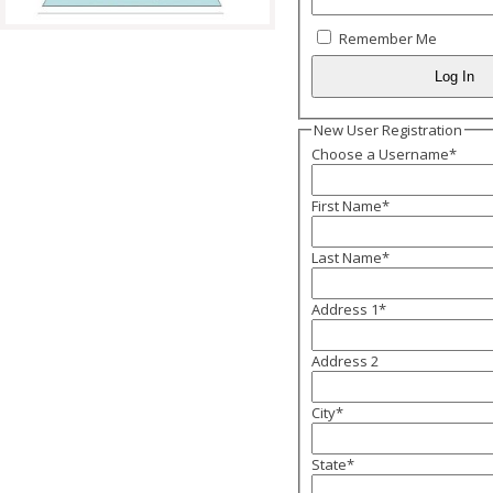
Remember Me
New User Registration
Choose a Username
*
First Name
*
Last Name
*
Address 1
*
Address 2
City
*
State
*