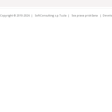
Copyright © 2010-2026
SoftConsulting s.p.Tuzla
Sva prava pridržana
Devel