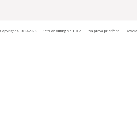
Copyright © 2010-2026
SoftConsulting s.p.Tuzla
Sva prava pridržana
Devel