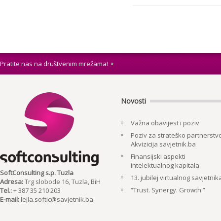
Pratite nas na društvenim mrežama!
Novosti
Važna obavijest i poziv
Poziv za strateško partnerstvo
Akvizicija savjetnik.ba
Finansijski aspekti
intelektualnog kapitala
SoftConsulting s.p. Tuzla
13. jubilej virtualnog savjetnik
Adresa:
Trg slobode 16, Tuzla, BiH
“Trust. Synergy. Growth.”
Tel.:
+ 387 35 210 203
E-mail:
lejla.softic@savjetnik.ba