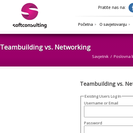
Pratite nas na:
Početna
O savjetovanju
Teambuilding vs. Networking
Savjetnik
Poslovna l
Teambuilding vs. Ne
Existing Users Log In
Username or Email
Password