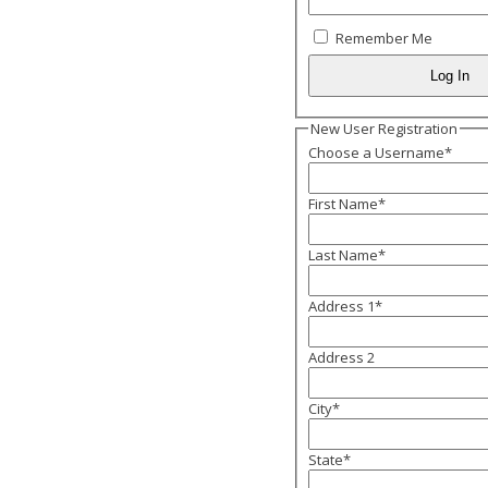
Remember Me
New User Registration
Choose a Username
*
First Name
*
Last Name
*
Address 1
*
Address 2
City
*
State
*