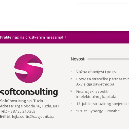
Pratite nas na društvenim mrežama!
Novosti
Važna obavijest i poziv
Poziv za strateško partnerstvo
Akvizicija savjetnik.ba
Finansijski aspekti
intelektualnog kapitala
SoftConsulting s.p. Tuzla
13. jubilej virtualnog savjetnik
Adresa:
Trg slobode 16, Tuzla, BiH
“Trust. Synergy. Growth.”
Tel.:
+ 387 35 210 203
E-mail:
lejla.softic@savjetnik.ba