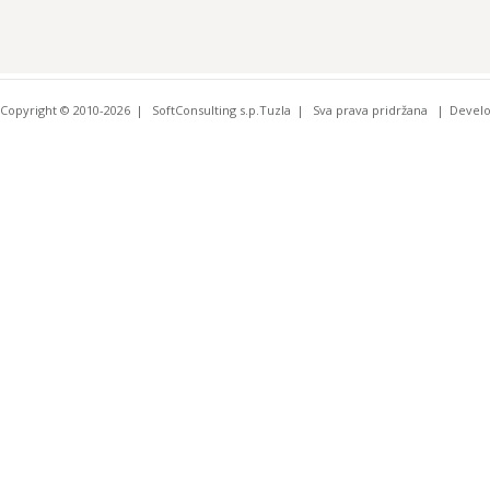
Copyright © 2010-2026
SoftConsulting s.p.Tuzla
Sva prava pridržana
Devel