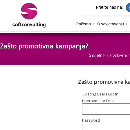
Pratite nas na:
Početna
O savjetovanju
Zašto promotivna kampanja?
Savjetnik
Poslovna li
Zašto promotivna k
Existing Users Log In
Username or Email
Password