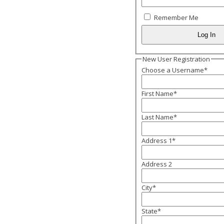
Remember Me
New User Registration
Choose a Username
*
First Name
*
Last Name
*
Address 1
*
Address 2
City
*
State
*