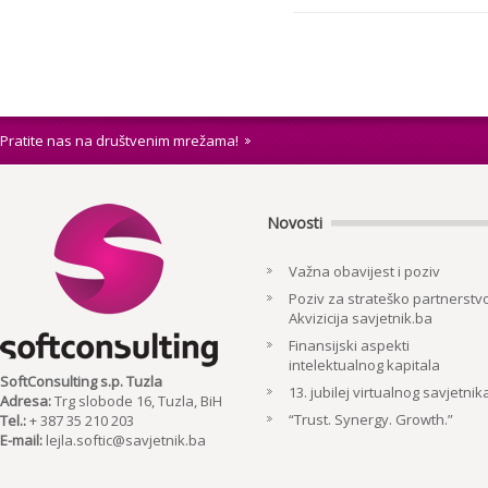
Pratite nas na društvenim mrežama!
Novosti
Važna obavijest i poziv
Poziv za strateško partnerstvo
Akvizicija savjetnik.ba
Finansijski aspekti
intelektualnog kapitala
SoftConsulting s.p. Tuzla
13. jubilej virtualnog savjetnik
Adresa:
Trg slobode 16, Tuzla, BiH
“Trust. Synergy. Growth.”
Tel.:
+ 387 35 210 203
E-mail:
lejla.softic@savjetnik.ba