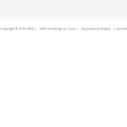
Copyright © 2010-2026
SoftConsulting s.p.Tuzla
Sva prava pridržana
Devel