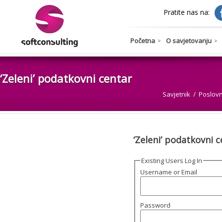
Pratite nas na:
Početna
O savjetovanju
‘Zeleni’ podatkovni centar
Savjetnik
Poslovn
‘Zeleni’ podatkovni 
Existing Users Log In
Username or Email
Password