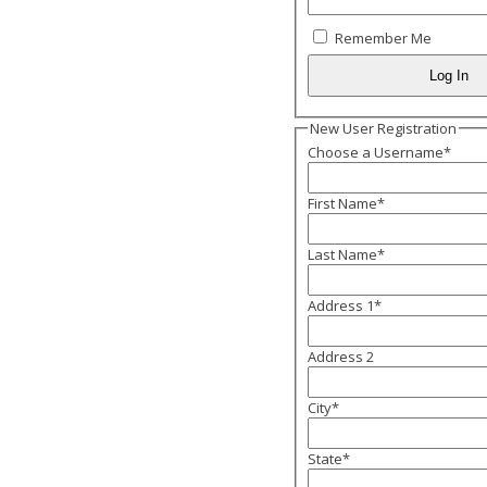
Remember Me
New User Registration
Choose a Username
*
First Name
*
Last Name
*
Address 1
*
Address 2
City
*
State
*