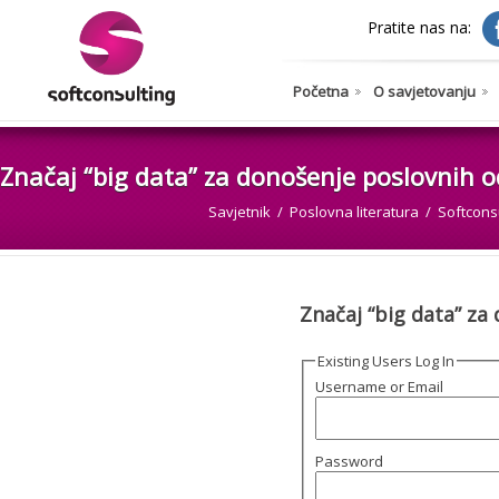
Pratite nas na:
Početna
O savjetovanju
Značaj “big data” za donošenje poslovnih 
Savjetnik
Poslovna literatura
Softconsu
Značaj “big data” za
Existing Users Log In
Username or Email
Password