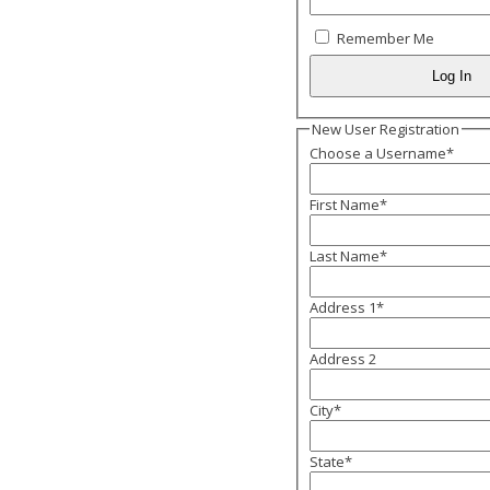
Remember Me
New User Registration
Choose a Username
*
First Name
*
Last Name
*
Address 1
*
Address 2
City
*
State
*