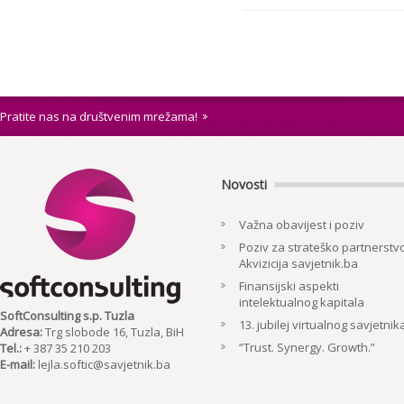
Pratite nas na društvenim mrežama!
Novosti
Važna obavijest i poziv
Poziv za strateško partnerstvo
Akvizicija savjetnik.ba
Finansijski aspekti
intelektualnog kapitala
SoftConsulting s.p. Tuzla
13. jubilej virtualnog savjetnik
Adresa:
Trg slobode 16, Tuzla, BiH
“Trust. Synergy. Growth.”
Tel.:
+ 387 35 210 203
E-mail:
lejla.softic@savjetnik.ba