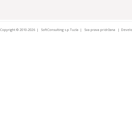
Copyright © 2010-2026
SoftConsulting s.p.Tuzla
Sva prava pridržana
Devel