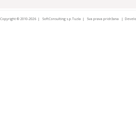
Copyright © 2010-2026
SoftConsulting s.p.Tuzla
Sva prava pridržana
Devel