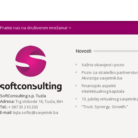
Pratite nas na društvenim mrežama!
Novosti
Važna obavijest i poziv
Poziv za strateško partnerstvo
Akvizicija savjetnik.ba
Finansijski aspekti
intelektualnog kapitala
SoftConsulting s.p. Tuzla
13. jubilej virtualnog savjetnik
Adresa:
Trg slobode 16, Tuzla, BiH
“Trust. Synergy. Growth.”
Tel.:
+ 387 35 210 203
E-mail:
lejla.softic@savjetnik.ba