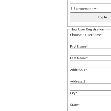
Remember Me
New User Registration
Choose a Username
*
First Name
*
Last Name
*
Address 1
*
Address 2
City
*
State
*