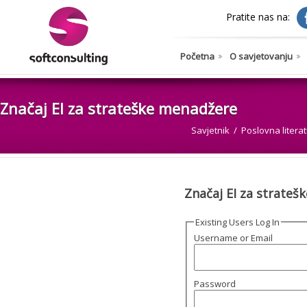
Pratite nas na:
Početna
O savjetovanju
Značaj EI za strateške menadžere
Savjetnik
Poslovna litera
Značaj EI za strate
Existing Users Log In
Username or Email
Password