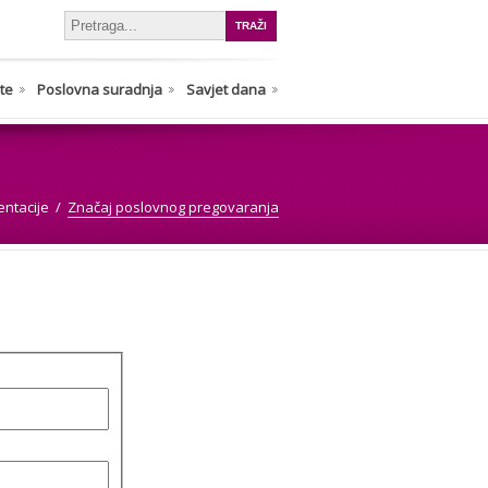
nte
Poslovna suradnja
Savjet dana
entacije
Značaj poslovnog pregovaranja