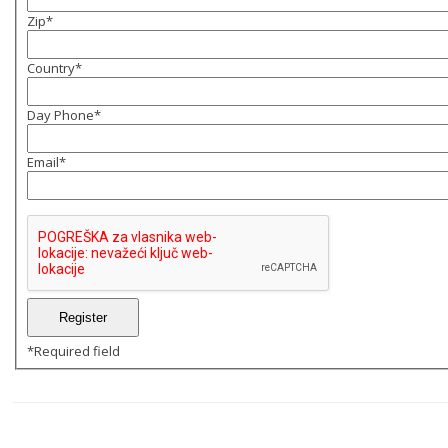
Zip
*
Country
*
Day Phone
*
Email
*
*
Required field