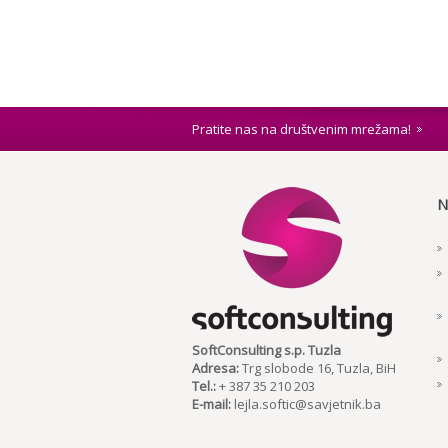
Pratite nas na društvenim mrežama!
N
SoftConsulting s.p. Tuzla
Adresa:
Trg slobode 16, Tuzla, BiH
Tel.:
+ 387 35 210 203
E-mail:
lejla.softic@savjetnik.ba