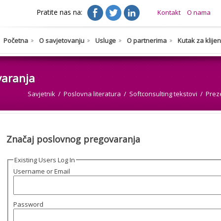
Pratite nas na:
Kontakt
O nama
Početna
O savjetovanju
Usluge
O partnerima
Kutak za klije
varanja
Savjetnik
Poslovna literatura
Softconsulting tekstovi
Prez
Značaj poslovnog pregovaranja
Existing Users Log In
Username or Email
Password