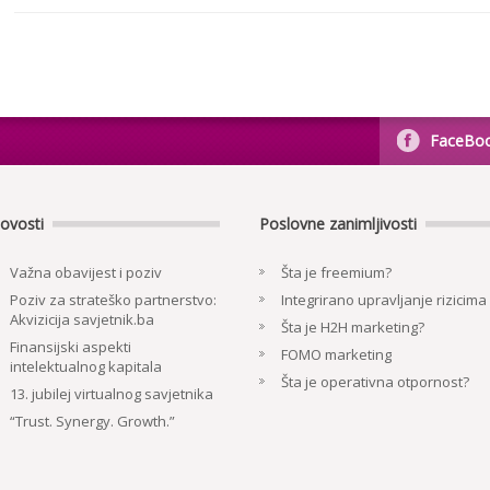
FaceBo
ovosti
Poslovne zanimljivosti
Važna obavijest i poziv
Šta je freemium?
Poziv za strateško partnerstvo:
Integrirano upravljanje rizicima
Akvizicija savjetnik.ba
Šta je H2H marketing?
Finansijski aspekti
FOMO marketing
intelektualnog kapitala
Šta je operativna otpornost?
13. jubilej virtualnog savjetnika
“Trust. Synergy. Growth.”