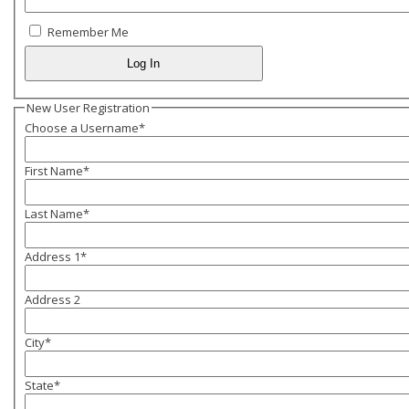
Remember Me
New User Registration
Choose a Username
*
First Name
*
Last Name
*
Address 1
*
Address 2
City
*
State
*