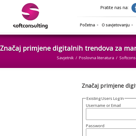
Pratite nas na:
Početna
O savjetovanju
Značaj primjene digitalnih trendova za ma
Savjetnik
Poslovna literatura
Softconsu
Značaj primjene digi
Existing Users Log In
Username or Email
Password