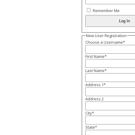
Remember Me
New User Registration
Choose a Username
*
First Name
*
Last Name
*
Address 1
*
Address 2
City
*
State
*