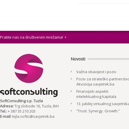
Pratite nas na društvenim mrežama!
Novosti
Važna obavijest i poziv
Poziv za strateško partnerstvo
Akvizicija savjetnik.ba
Finansijski aspekti
intelektualnog kapitala
SoftConsulting s.p. Tuzla
13. jubilej virtualnog savjetnik
Adresa:
Trg slobode 16, Tuzla, BiH
“Trust. Synergy. Growth.”
Tel.:
+ 387 35 210 203
E-mail:
lejla.softic@savjetnik.ba