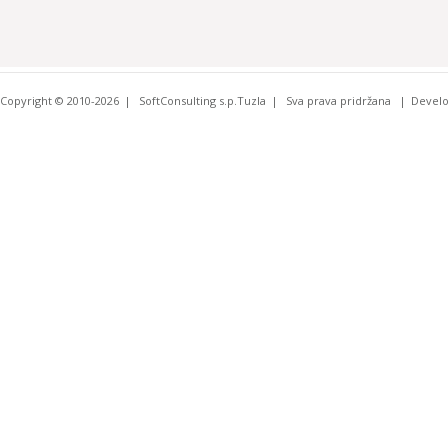
Copyright © 2010-2026
SoftConsulting s.p.Tuzla
Sva prava pridržana
Devel