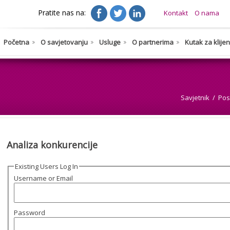
Pratite nas na:
Kontakt
O nama
Početna
O savjetovanju
Usluge
O partnerima
Kutak za klije
Savjetnik
Pos
Analiza konkurencije
Existing Users Log In
Username or Email
Password