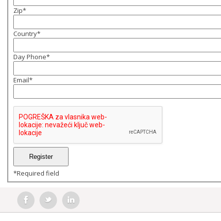
Zip
*
Country
*
Day Phone
*
Email
*
*
Required field