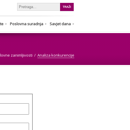
nte
Poslovna suradnja
Savjet dana
lovne zanimljivosti
Analiza konkurencije