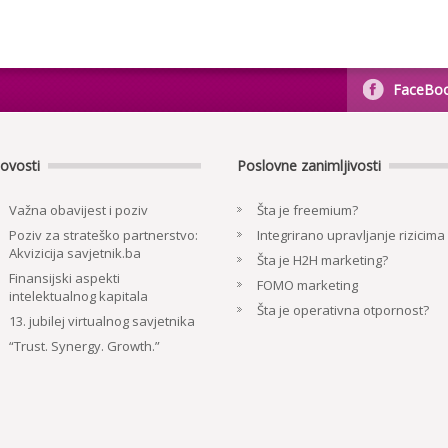
FaceBo
ovosti
Poslovne zanimljivosti
Važna obavijest i poziv
Šta je freemium?
Poziv za strateško partnerstvo:
Integrirano upravljanje rizicima
Akvizicija savjetnik.ba
Šta je H2H marketing?
Finansijski aspekti
FOMO marketing
intelektualnog kapitala
Šta je operativna otpornost?
13. jubilej virtualnog savjetnika
“Trust. Synergy. Growth.”