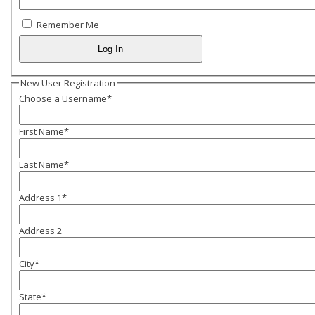
Remember Me
New User Registration
Choose a Username
*
First Name
*
Last Name
*
Address 1
*
Address 2
City
*
State
*