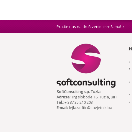
Pratite nas na društvenim mrežama!
N
SoftConsulting s.p. Tuzla
Adresa:
Trg slobode 16, Tuzla, BiH
Tel.:
+ 387 35 210 203
E-mail:
lejla.softic@savjetnik.ba