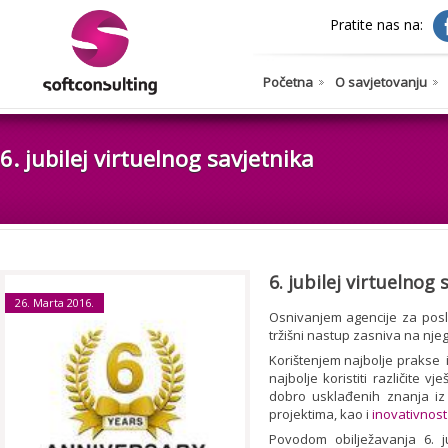
Pratite nas na:
Početna
O savjetovanju
6. jubilej virtuelnog savjetnika
6. jubilej virtuelnog 
26. Marta 2016.
Osnivanjem agencije za posl
tržišni nastup zasniva na nj
Korištenjem najbolje prakse i
najbolje koristiti različite v
dobro usklađenih znanja iz 
projektima, kao i
inovativnost
Povodom obilježavanja 6. j