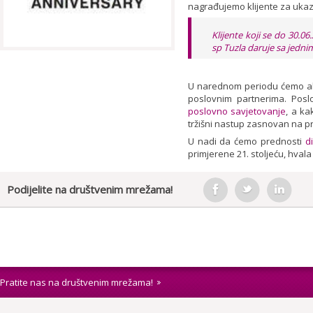
nagrađujemo klijente za ukaz
Klijente koji se do 30.0
sp Tuzla daruje sa jedn
U narednom periodu ćemo akti
poslovnim partnerima. Posl
poslovno savjetovanje
, a ka
tržišni nastup zasnovan na p
U nadi da ćemo prednosti
d
primjerene 21. stoljeću, hva
Podijelite na društvenim mrežama!
Pratite nas na društvenim mrežama!