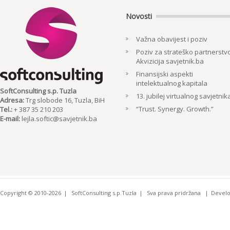
Novosti
Važna obavijest i poziv
Poziv za strateško partnerstvo
Akvizicija savjetnik.ba
Finansijski aspekti
intelektualnog kapitala
SoftConsulting s.p. Tuzla
13. jubilej virtualnog savjetnik
Adresa:
Trg slobode 16, Tuzla, BiH
“Trust. Synergy. Growth.”
Tel.:
+ 387 35 210 203
E-mail:
lejla.softic@savjetnik.ba
Copyright © 2010-2026
SoftConsulting s.p.Tuzla
Sva prava pridržana
Devel