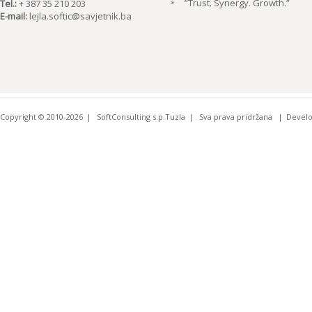
“Trust. Synergy. Growth.”
Tel.:
+ 387 35 210 203
E-mail:
lejla.softic@savjetnik.ba
Copyright © 2010-2026
SoftConsulting s.p.Tuzla
Sva prava pridržana
Devel