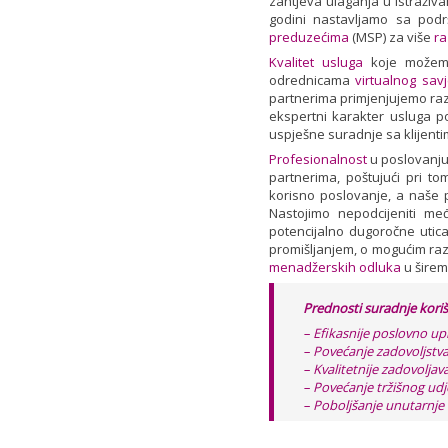
zahtjeva ulaganja u istraživan
godini nastavljamo sa podr
preduzećima
(MSP) za više
ra
Kvalitet usluga
koje možemo 
odrednicama
virtualnog savj
partnerima primjenjujemo razl
ekspertni karakter usluga po
uspješne suradnje sa klijenti
Profesionalnost
u poslovanju 
partnerima, poštujući pri t
korisno poslovanje, a naše 
Nastojimo nepodcijeniti m
potencijalno dugoročne uticaj
promišljanjem, o mogućim raz
menadžerskih odluka
u širem
Prednosti suradnje kori
– Efikasnije poslovno up
– Povećanje zadovoljstva
– Kvalitetnije zadovoljav
– Povećanje tržišnog udje
– Poboljšanje unutarnje 