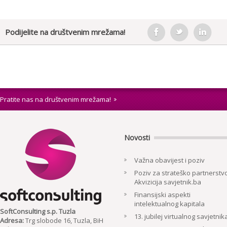
Podijelite na društvenim mrežama!
Pratite nas na društvenim mrežama!
Novosti
Važna obavijest i poziv
Poziv za strateško partnerstvo
Akvizicija savjetnik.ba
Finansijski aspekti
intelektualnog kapitala
SoftConsulting s.p. Tuzla
13. jubilej virtualnog savjetnik
Adresa:
Trg slobode 16, Tuzla, BiH