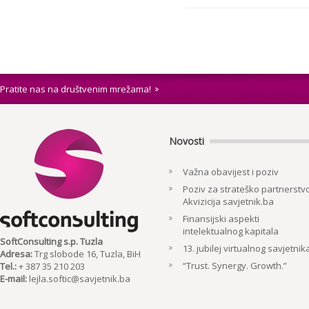
Pratite nas na društvenim mrežama!
Novosti
Važna obavijest i poziv
Poziv za strateško partnerstvo
Akvizicija savjetnik.ba
Finansijski aspekti
intelektualnog kapitala
SoftConsulting s.p. Tuzla
13. jubilej virtualnog savjetnik
Adresa:
Trg slobode 16, Tuzla, BiH
“Trust. Synergy. Growth.”
Tel.:
+ 387 35 210 203
E-mail:
lejla.softic@savjetnik.ba