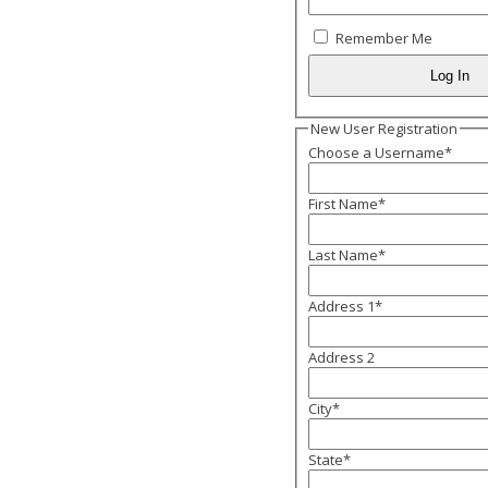
Remember Me
New User Registration
Choose a Username
*
First Name
*
Last Name
*
Address 1
*
Address 2
City
*
State
*