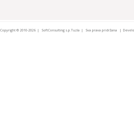
Copyright © 2010-2026
SoftConsulting s.p.Tuzla
Sva prava pridržana
Devel