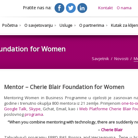
Pratite nas na:
Kontakt
O nama
Početna
O savjetovanju
Usluge
O partnerima
Kutak za klije
Foundation for Women
Savjetnik
Novosti
Me
Mentor – Cherie Blair Foundation for Women
Mentoring Women in Business Programme u cijelosti je zasnovan na
godine i trenutno okuplja 800 mentora iz 21 zemlje. Primjenom
one-to-
Google Talk
,
Skype
, Gchat, Email, kao i
Web Platforme Cherie Blair Fo
poslovnog
programa
.
“When you combine mentoring with technology, there are suddenly no
–
Cherie Blair
Zahvaljujući programu EBRD BAS Bosnia and Herzegovina „Žene u bi