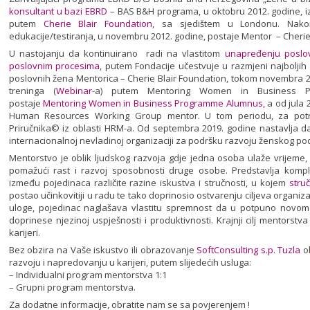
konsultant u bazi EBRD
– BAS B&H programa, u oktobru 2012. godine, izv
putem
Cherie Blair Foundation,
sa sjedištem u Londonu. Nakon 
edukacije/testiranja, u novembru 2012. godine, postaje Mentor – Cherie
U nastojanju da kontinuirano radi na vlastitom
unapređenju poslov
poslovnim procesima
, putem Fondacije učestvuje u razmjeni najboljih
poslovnih žena Mentorica – Cherie Blair Foundation, tokom novembra 20
treninga (
Webinar
-a) putem Mentoring Women in Business Pl
postaje
Mentoring Women in Business Programme Alumnus,
a od jula 
Human Resources Working Group mentor. U tom periodu, za potre
Priručnika© iz oblasti HRM-a. Od septembra 2019. godine nastavlja da
internacionalnoj nevladinoj organizaciji za podršku razvoju ženskog po
Mentorstvo je oblik ljudskog razvoja gdje jedna osoba ulaže vrijeme,
pomažući rast i razvoj sposobnosti druge osobe. Predstavlja komple
između pojedinaca različite razine iskustva i stručnosti, u kojem
stru
postao učinkovitiji u radu te tako doprinosio ostvarenju ciljeva organi
uloge, pojedinac naglašava vlastitu spremnost da u potpuno novom
doprinese njezinoj uspješnosti i produktivnosti. Krajnji cilj mentorstv
karijeri.
Bez obzira na Vaše iskustvo ili obrazovanje
SoftConsulting s.p. Tuzla
o
razvoju i napredovanju u karijeri, putem slijedećih usluga:
– Individualni program mentorstva 1:1
– Grupni program mentorstva.
Za dodatne informacije, obratite nam se sa povjerenjem !