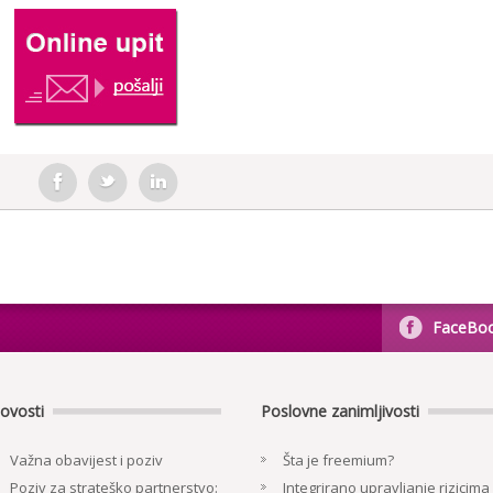
FaceBo
ovosti
Poslovne zanimljivosti
Važna obavijest i poziv
Šta je freemium?
Poziv za strateško partnerstvo:
Integrirano upravljanje rizicima