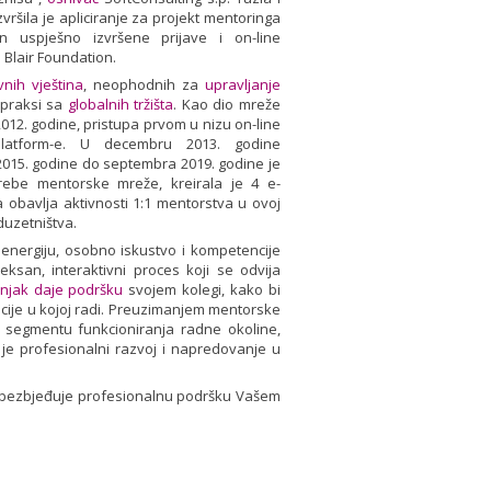
ršila je apliciranje za projekt mentoringa
uspješno izvršene prijave i on-line
 Blair Foundation.
nih vještina
, neophodnih za
upravljanje
 praksi sa
globalnih tržišta
. Kao dio mreže
12. godine, pristupa prvom u nizu on-line
atform-e. U decembru 2013. godine
2015. godine do septembra 2019. godine je
be mentorske mreže, kreirala je 4 e-
 obavlja aktivnosti 1:1 mentorstva u ovoj
duzetništva.
 energiju, osobno iskustvo i kompetencije
ksan, interaktivni proces koji se odvija
čnjak daje podršku
svojem kolegi, kako bi
zacije u kojoj radi. Preuzimanjem mentorske
 segmentu funkcioniranja radne okoline,
a je profesionalni razvoj i napredovanje u
bezbjeđuje profesionalnu podršku Vašem