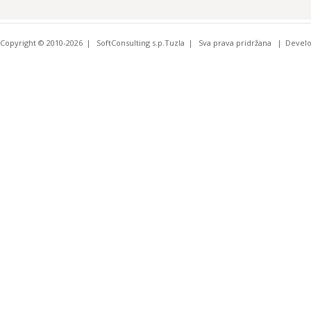
Copyright © 2010-2026
SoftConsulting s.p.Tuzla
Sva prava pridržana
Devel