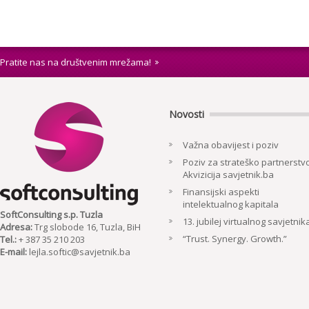
Pratite nas na društvenim mrežama!
Novosti
Važna obavijest i poziv
Poziv za strateško partnerstvo
Akvizicija savjetnik.ba
Finansijski aspekti
intelektualnog kapitala
SoftConsulting s.p. Tuzla
13. jubilej virtualnog savjetnik
Adresa:
Trg slobode 16, Tuzla, BiH
“Trust. Synergy. Growth.”
Tel.:
+ 387 35 210 203
E-mail:
lejla.softic@savjetnik.ba