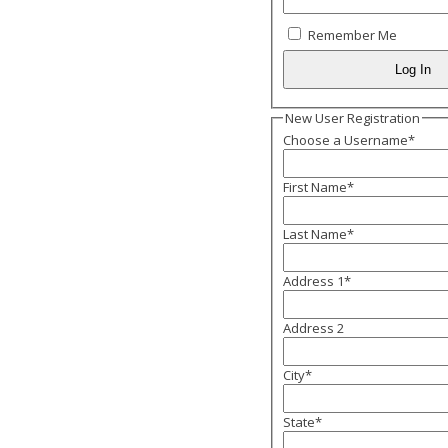
Remember Me
New User Registration
Choose a Username
*
First Name
*
Last Name
*
Address 1
*
Address 2
City
*
State
*