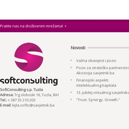
Pratite nas na društvenim mrežama!
Novosti
Važna obavijest i poziv
Poziv za strateško partnerstvo
Akvizicija savjetnik.ba
Finansijski aspekti
intelektualnog kapitala
SoftConsulting s.p. Tuzla
13. jubilej virtualnog savjetnik
Adresa:
Trg slobode 16, Tuzla, BiH
“Trust. Synergy. Growth.”
Tel.:
+ 387 35 210 203
E-mail:
lejla.softic@savjetnik.ba