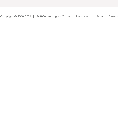
Copyright © 2010-2026
SoftConsulting s.p.Tuzla
Sva prava pridržana
Devel