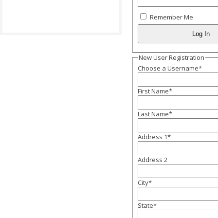
Remember Me
New User Registration
Choose a Username
*
First Name
*
Last Name
*
Address 1
*
Address 2
City
*
State
*