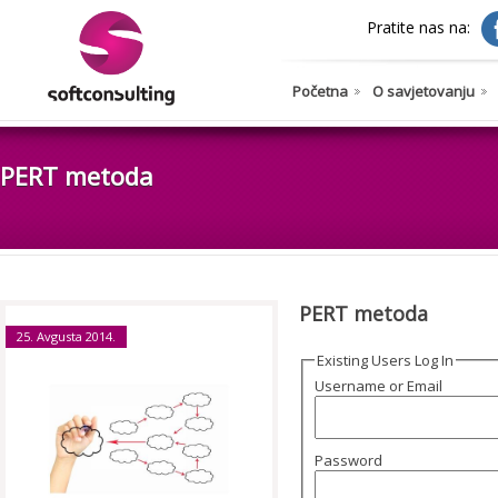
Pratite nas na:
Početna
O savjetovanju
PERT metoda
PERT metoda
25. Avgusta 2014.
Existing Users Log In
Username or Email
Password