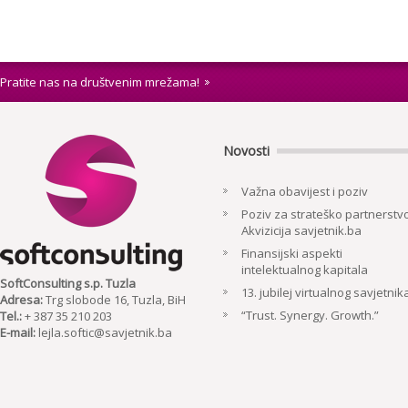
Pratite nas na društvenim mrežama!
Novosti
Važna obavijest i poziv
Poziv za strateško partnerstvo
Akvizicija savjetnik.ba
Finansijski aspekti
intelektualnog kapitala
SoftConsulting s.p. Tuzla
13. jubilej virtualnog savjetnik
Adresa:
Trg slobode 16, Tuzla, BiH
“Trust. Synergy. Growth.”
Tel.:
+ 387 35 210 203
E-mail:
lejla.softic@savjetnik.ba