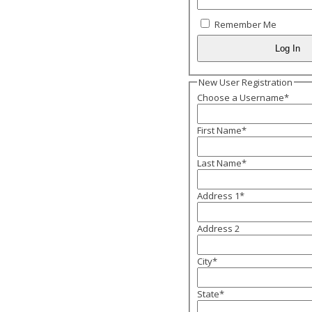
Remember Me
New User Registration
Choose a Username
*
First Name
*
Last Name
*
Address 1
*
Address 2
City
*
State
*