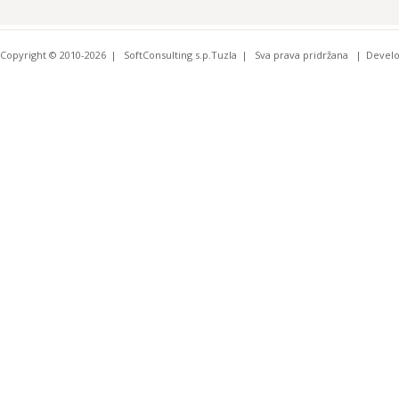
Copyright © 2010-2026
SoftConsulting s.p.Tuzla
Sva prava pridržana
Devel