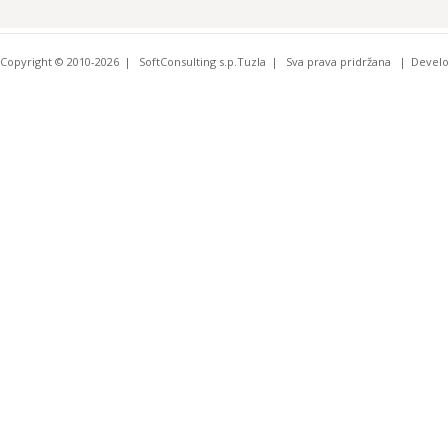
Copyright © 2010-2026
SoftConsulting s.p.Tuzla
Sva prava pridržana
Devel