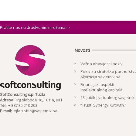
Pratite nas na društvenim mrežama!
Novosti
Važna obavijest i poziv
Poziv za strateško partnerstvo
Akvizicija savjetnik.ba
Finansijski aspekti
intelektualnog kapitala
SoftConsulting s.p. Tuzla
13. jubilej virtualnog savjetnik
Adresa:
Trg slobode 16, Tuzla, BiH
“Trust. Synergy. Growth.”
Tel.:
+ 387 35 210 203
E-mail:
lejla.softic@savjetnik.ba