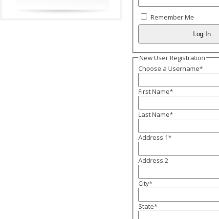
Remember Me
New User Registration
Choose a Username
*
First Name
*
Last Name
*
Address 1
*
Address 2
City
*
State
*