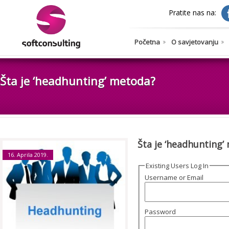
Pratite nas na:
Početna
O savjetovanju
Šta je ‘headhunting’ metoda?
Šta je ‘headhunting’
16. Aprila 2019.
Existing Users Log In
Username or Email
Password