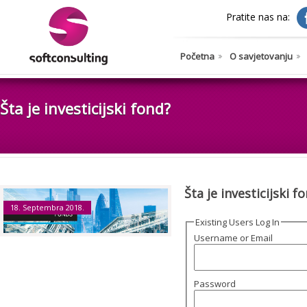
Pratite nas na:
Početna
O savjetovanju
Šta je investicijski fond?
Šta je investicijski f
18. Septembra 2018.
Existing Users Log In
Username or Email
Password