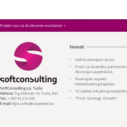
Pratite nas na društvenim mrežama!
Novosti
Važna obavijest i poziv
Poziv za strateško partnerstvo
Akvizicija savjetnik.ba
Finansijski aspekti
intelektualnog kapitala
SoftConsulting s.p. Tuzla
13. jubilej virtualnog savjetnik
Adresa:
Trg slobode 16, Tuzla, BiH
“Trust. Synergy. Growth.”
Tel.:
+ 387 35 210 203
E-mail:
lejla.softic@savjetnik.ba