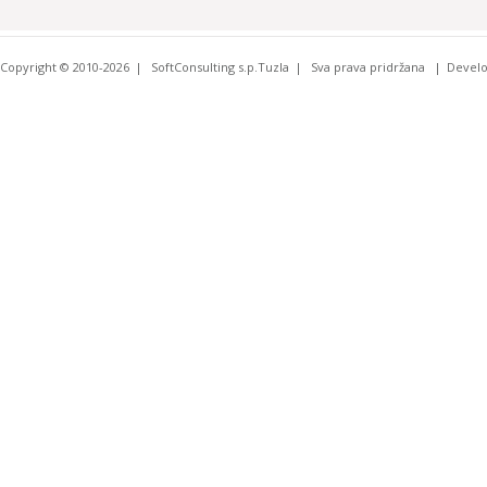
Copyright © 2010-2026
SoftConsulting s.p.Tuzla
Sva prava pridržana
Devel