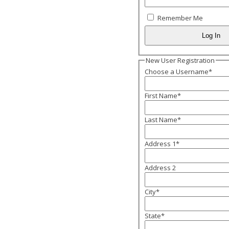
Remember Me
New User Registration
Choose a Username
*
First Name
*
Last Name
*
Address 1
*
Address 2
City
*
State
*