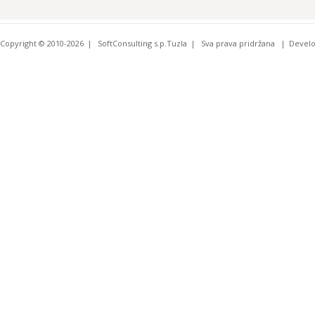
Copyright © 2010-2026
SoftConsulting s.p.Tuzla
Sva prava pridržana
Devel