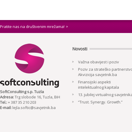
Pratite nas na društvenim mrežama!
Novosti
Važna obavijest i poziv
Poziv za strateško partnerstvo
Akvizicija savjetnik.ba
Finansijski aspekti
intelektualnog kapitala
SoftConsulting s.p. Tuzla
13. jubilej virtualnog savjetnik
Adresa:
Trg slobode 16, Tuzla, BiH
“Trust. Synergy. Growth.”
Tel.:
+ 387 35 210 203
E-mail:
lejla.softic@savjetnik.ba