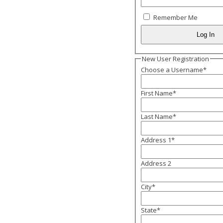
Remember Me
New User Registration
Choose a Username
*
First Name
*
Last Name
*
Address 1
*
Address 2
City
*
State
*