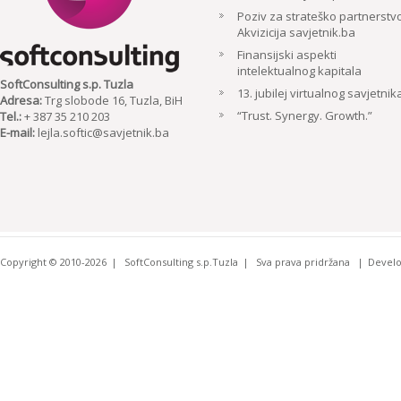
Poziv za strateško partnerstvo
Akvizicija savjetnik.ba
Finansijski aspekti
intelektualnog kapitala
SoftConsulting s.p. Tuzla
13. jubilej virtualnog savjetnik
Adresa:
Trg slobode 16, Tuzla, BiH
“Trust. Synergy. Growth.”
Tel.:
+ 387 35 210 203
E-mail:
lejla.softic@savjetnik.ba
Copyright © 2010-2026
SoftConsulting s.p.Tuzla
Sva prava pridržana
Devel