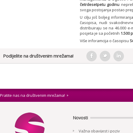
četrdesetpetu godinu
nepreki
svoga postojanja postao prepo
U cilju još boljeg informiran
časopisa, nudi svakodnevne 
distribuiraju se na 46.000 e-
posjeta je sa početnih
1.500 
Više inforamcija o časopisu
S
Podijelite na društvenim mrežama!
Pratite nas na društvenim mrežama!
Novosti
Važna obavijest i poziv