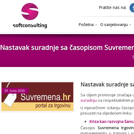
Pratite nas na:
Početna
O savjetovanju
Nastavak suradnje sa časopisom Suvremen
Nastavak suradnje s
29. Juna 2020.
Sa ciljem promocije značaja u
suradnju
sa respektabilnim 
U mjesečnom izdanju časop
preuzeti na slijedećem linku:
Kriza kao razvojna šansa
Časopis
Suvremena trgovin
managementu u trgovini i sv