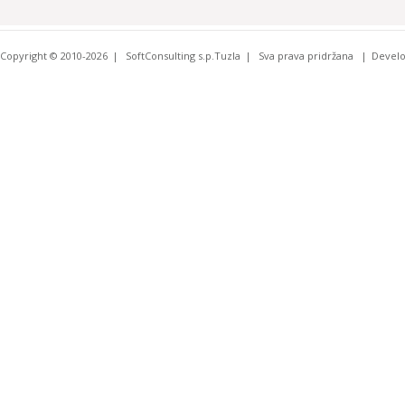
Copyright © 2010-2026
SoftConsulting s.p.Tuzla
Sva prava pridržana
Devel