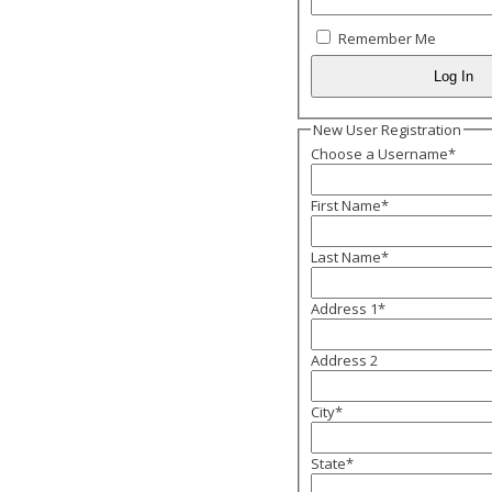
Remember Me
New User Registration
Choose a Username
*
First Name
*
Last Name
*
Address 1
*
Address 2
City
*
State
*