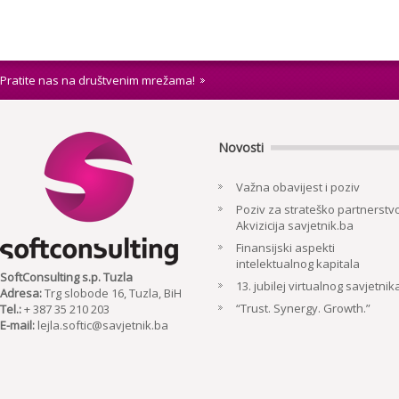
Pratite nas na društvenim mrežama!
Novosti
Važna obavijest i poziv
Poziv za strateško partnerstvo
Akvizicija savjetnik.ba
Finansijski aspekti
intelektualnog kapitala
SoftConsulting s.p. Tuzla
13. jubilej virtualnog savjetnik
Adresa:
Trg slobode 16, Tuzla, BiH
“Trust. Synergy. Growth.”
Tel.:
+ 387 35 210 203
E-mail:
lejla.softic@savjetnik.ba