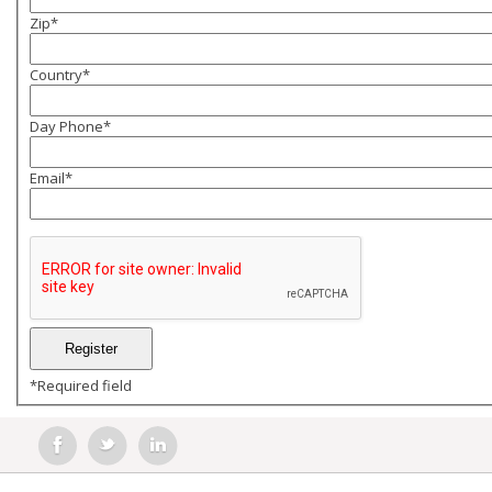
Zip
*
Country
*
Day Phone
*
Email
*
*
Required field