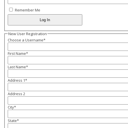
Remember Me
New User Registration
Choose a Username
*
First Name
*
Last Name
*
Address 1
*
Address 2
City
*
State
*