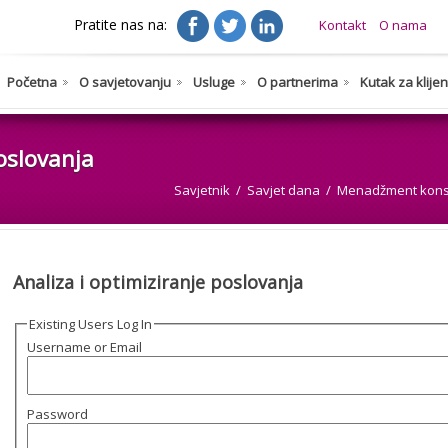
Pratite nas na:
Kontakt
O nama
Početna
O savjetovanju
Usluge
O partnerima
Kutak za klije
poslovanja
Savjetnik
Savjet dana
Menadžment kons
Analiza i optimiziranje poslovanja
Existing Users Log In
Username or Email
Password