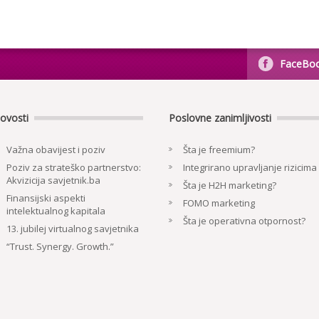
FaceBo
ovosti
Poslovne zanimljivosti
Važna obavijest i poziv
Šta je freemium?
Poziv za strateško partnerstvo:
Integrirano upravljanje rizicima
Akvizicija savjetnik.ba
Šta je H2H marketing?
Finansijski aspekti
FOMO marketing
intelektualnog kapitala
Šta je operativna otpornost?
13. jubilej virtualnog savjetnika
“Trust. Synergy. Growth.”