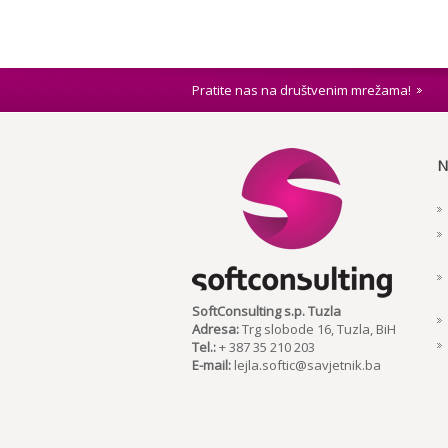
Pratite nas na društvenim mrežama!
N
SoftConsulting s.p. Tuzla
Adresa:
Trg slobode 16, Tuzla, BiH
Tel.:
+ 387 35 210 203
E-mail:
lejla.softic@savjetnik.ba