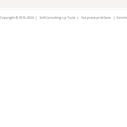
Copyright © 2010-2026
SoftConsulting s.p.Tuzla
Sva prava pridržana
Devel