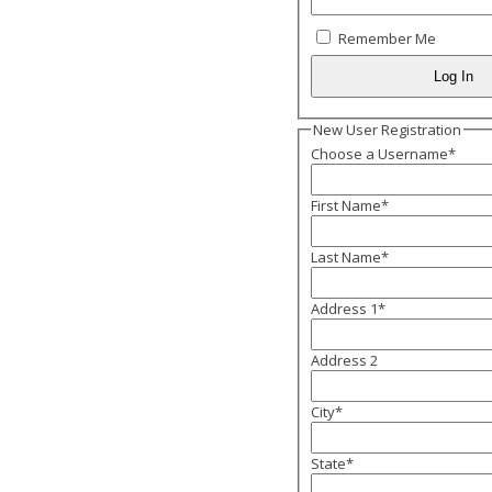
Remember Me
New User Registration
Choose a Username
*
First Name
*
Last Name
*
Address 1
*
Address 2
City
*
State
*