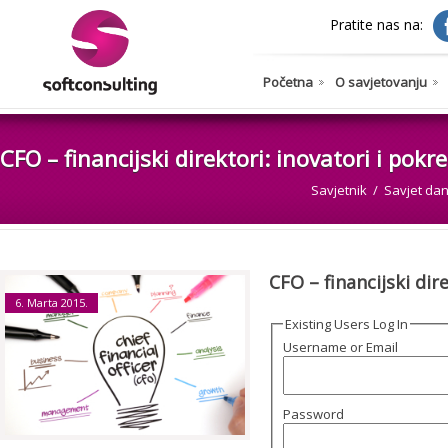
Pratite nas na:
Početna
O savjetovanju
CFO – financijski direktori: inovatori i pok
Savjetnik
Savjet da
CFO – financijski dir
6. Marta 2015.
Existing Users Log In
Username or Email
Password