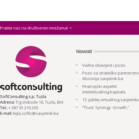
Pratite nas na društvenim mrežama!
Novosti
Važna obavijest i poziv
Poziv za strateško partnerstvo
Akvizicija savjetnik.ba
Finansijski aspekti
intelektualnog kapitala
SoftConsulting s.p. Tuzla
13. jubilej virtualnog savjetnik
Adresa:
Trg slobode 16, Tuzla, BiH
“Trust. Synergy. Growth.”
Tel.:
+ 387 35 210 203
E-mail:
lejla.softic@savjetnik.ba