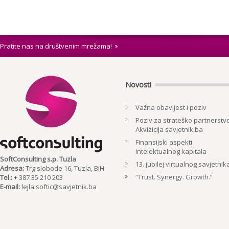
Pratite nas na društvenim mrežama!
Novosti
Važna obavijest i poziv
Poziv za strateško partnerstvo
Akvizicija savjetnik.ba
Finansijski aspekti
intelektualnog kapitala
SoftConsulting s.p. Tuzla
13. jubilej virtualnog savjetnik
Adresa:
Trg slobode 16, Tuzla, BiH
“Trust. Synergy. Growth.”
Tel.:
+ 387 35 210 203
E-mail:
lejla.softic@savjetnik.ba