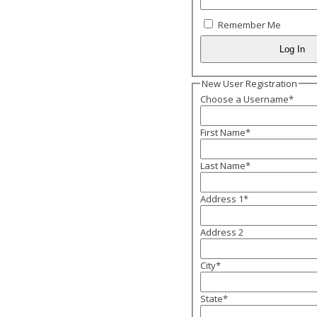
Remember Me
New User Registration
Choose a Username
*
First Name
*
Last Name
*
Address 1
*
Address 2
City
*
State
*