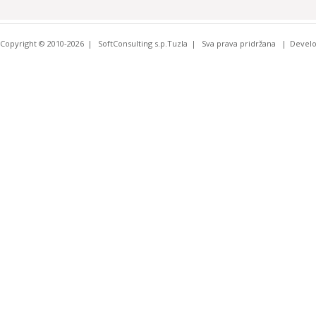
Copyright © 2010-2026
SoftConsulting s.p.Tuzla
Sva prava pridržana
Devel