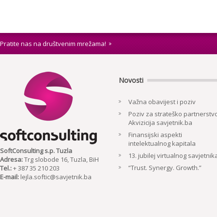
Pratite nas na društvenim mrežama!
Novosti
Važna obavijest i poziv
Poziv za strateško partnerstvo
Akvizicija savjetnik.ba
Finansijski aspekti
intelektualnog kapitala
SoftConsulting s.p. Tuzla
13. jubilej virtualnog savjetnik
Adresa:
Trg slobode 16, Tuzla, BiH
“Trust. Synergy. Growth.”
Tel.:
+ 387 35 210 203
E-mail:
lejla.softic@savjetnik.ba