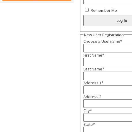
Remember Me
New User Registration
Choose a Username
*
First Name
*
Last Name
*
Address 1
*
Address 2
City
*
State
*