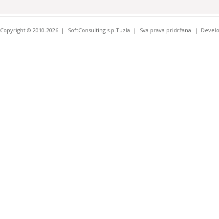
Copyright © 2010-2026
SoftConsulting s.p.Tuzla
Sva prava pridržana
Devel