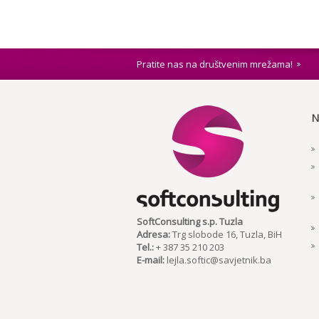
Pratite nas na društvenim mrežama!
N
SoftConsulting s.p. Tuzla
Adresa:
Trg slobode 16, Tuzla, BiH
Tel.:
+ 387 35 210 203
E-mail:
lejla.softic@savjetnik.ba