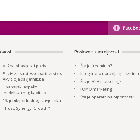
FaceBo
ovosti
Poslovne zanimljivosti
Važna obavijest i poziv
Šta je freemium?
Poziv za strateško partnerstvo:
Integrirano upravljanje rizicima
Akvizicija savjetnik.ba
Šta je H2H marketing?
Finansijski aspekti
FOMO marketing
intelektualnog kapitala
Šta je operativna otpornost?
13. jubilej virtualnog savjetnika
“Trust. Synergy. Growth.”