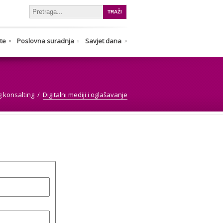
nte
Poslovna suradnja
Savjet dana
 konsalting
Digitalni mediji i oglašavanje