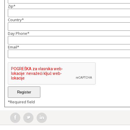
Zip
*
Country
*
Day Phone
*
Email
*
*
Required field