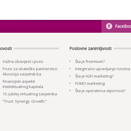
FaceBo
ovosti
Poslovne zanimljivosti
Važna obavijest i poziv
Šta je freemium?
Poziv za strateško partnerstvo:
Integrirano upravljanje rizicima
Akvizicija savjetnik.ba
Šta je H2H marketing?
Finansijski aspekti
FOMO marketing
intelektualnog kapitala
Šta je operativna otpornost?
13. jubilej virtualnog savjetnika
“Trust. Synergy. Growth.”