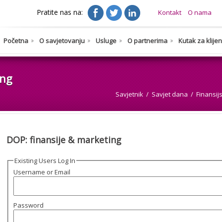
Pratite nas na:
Kontakt
O nama
Početna
O savjetovanju
Usluge
O partnerima
Kutak za klije
ing
Savjetnik
Savjet dana
Finansij
DOP: finansije & marketing
Existing Users Log In
Username or Email
Password