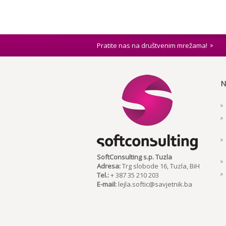
Pratite nas na društvenim mrežama!
N
SoftConsulting s.p. Tuzla
Adresa:
Trg slobode 16, Tuzla, BiH
Tel.:
+ 387 35 210 203
E-mail:
lejla.softic@savjetnik.ba