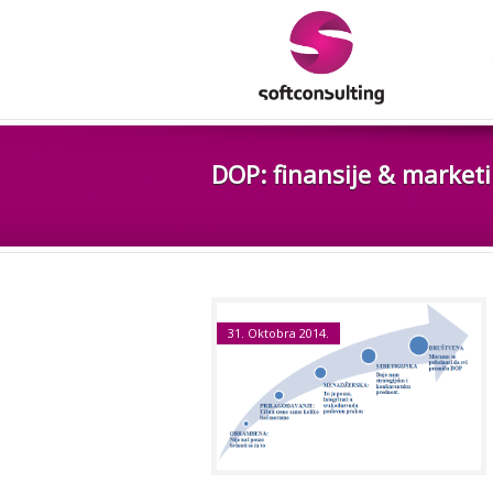
DOP: finansije & market
31. Oktobra 2014.