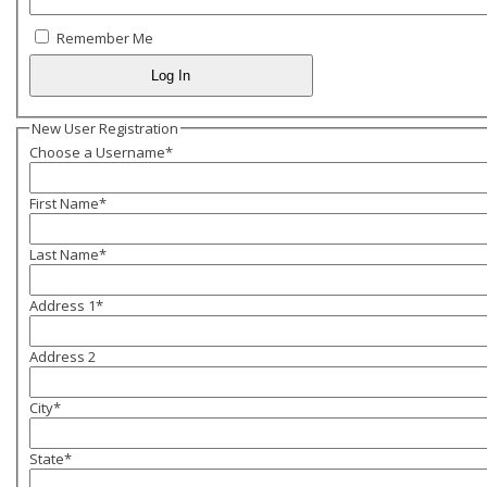
Remember Me
New User Registration
Choose a Username
*
First Name
*
Last Name
*
Address 1
*
Address 2
City
*
State
*