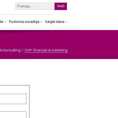
nte
Poslovna suradnja
Savjet dana
ski konsalting
DOP: finansije & marketing