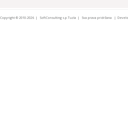
Copyright © 2010-2026
SoftConsulting s.p.Tuzla
Sva prava pridržana
Devel