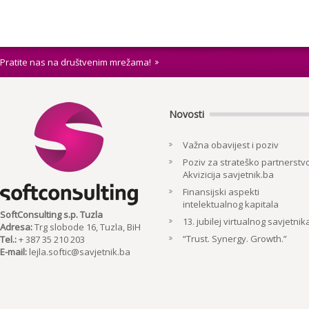
Pratite nas na društvenim mrežama!
Novosti
Važna obavijest i poziv
Poziv za strateško partnerstvo
Akvizicija savjetnik.ba
Finansijski aspekti
intelektualnog kapitala
SoftConsulting s.p. Tuzla
13. jubilej virtualnog savjetnik
Adresa:
Trg slobode 16, Tuzla, BiH
“Trust. Synergy. Growth.”
Tel.:
+ 387 35 210 203
E-mail:
lejla.softic@savjetnik.ba