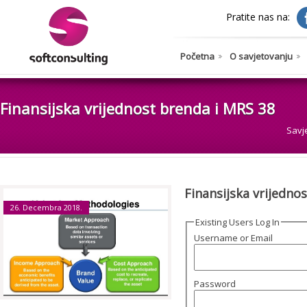
Pratite nas na:
Početna
O savjetovanju
Finansijska vrijednost brenda i MRS 38
Savj
Finansijska vrijedno
26. Decembra 2018.
Existing Users Log In
Username or Email
Password