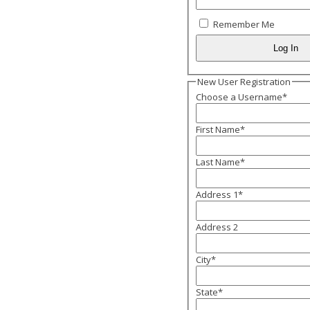
Remember Me
New User Registration
Choose a Username
*
First Name
*
Last Name
*
Address 1
*
Address 2
City
*
State
*