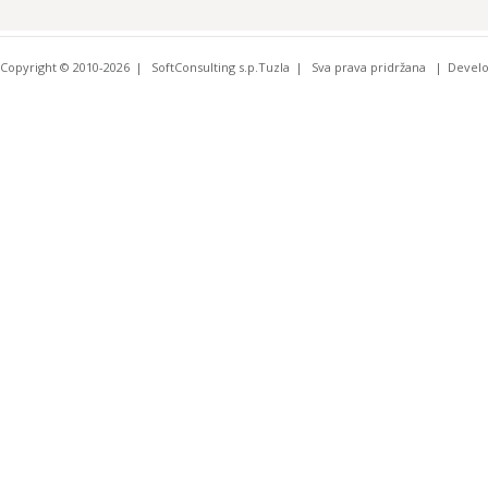
Copyright © 2010-2026
SoftConsulting s.p.Tuzla
Sva prava pridržana
Devel