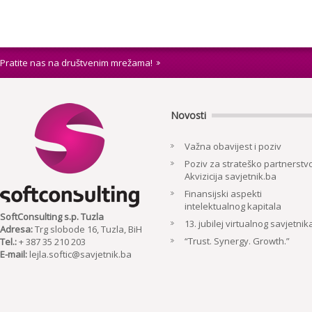
Pratite nas na društvenim mrežama!
Novosti
Važna obavijest i poziv
Poziv za strateško partnerstvo
Akvizicija savjetnik.ba
Finansijski aspekti
intelektualnog kapitala
SoftConsulting s.p. Tuzla
13. jubilej virtualnog savjetnik
Adresa:
Trg slobode 16, Tuzla, BiH
“Trust. Synergy. Growth.”
Tel.:
+ 387 35 210 203
E-mail:
lejla.softic@savjetnik.ba