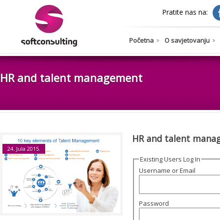
Pratite nas na:
Početna
O savjetovanju
HR and talent management
HR and talent mana
24. Jula 2015.
Existing Users Log In
Username or Email
Password