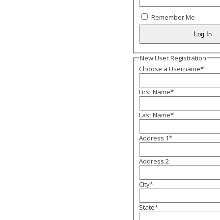
Remember Me
New User Registration
Choose a Username
*
First Name
*
Last Name
*
Address 1
*
Address 2
City
*
State
*