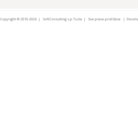
Copyright © 2010-2026
SoftConsulting s.p.Tuzla
Sva prava pridržana
Devel