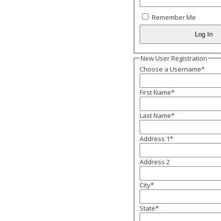
Remember Me
New User Registration
Choose a Username
*
First Name
*
Last Name
*
Address 1
*
Address 2
City
*
State
*