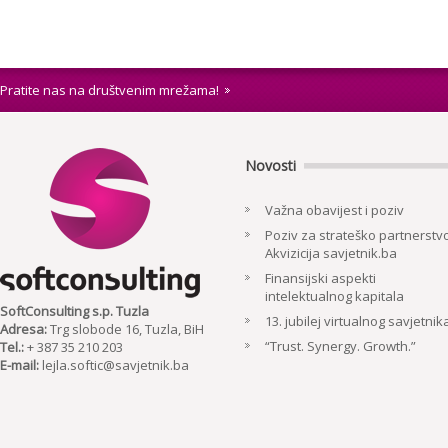
Pratite nas na društvenim mrežama!
Novosti
Važna obavijest i poziv
Poziv za strateško partnerstvo
Akvizicija savjetnik.ba
Finansijski aspekti
intelektualnog kapitala
SoftConsulting s.p. Tuzla
13. jubilej virtualnog savjetnik
Adresa:
Trg slobode 16, Tuzla, BiH
“Trust. Synergy. Growth.”
Tel.:
+ 387 35 210 203
E-mail:
lejla.softic@savjetnik.ba