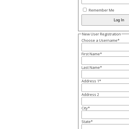
Remember Me
New User Registration
Choose a Username
*
First Name
*
Last Name
*
Address 1
*
Address 2
City
*
State
*