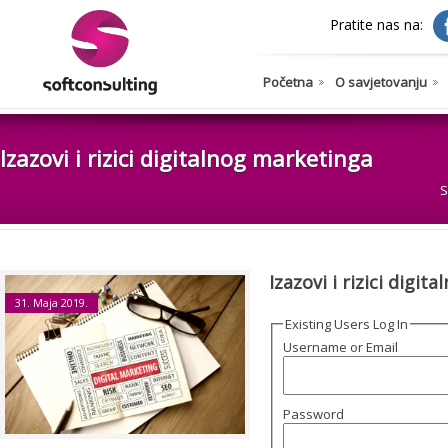
Pratite nas na:
Početna
O savjetovanju
Izazovi i rizici digitalnog marketinga
S
Izazovi i rizici digi
31. Maja 2019.
Existing Users Log In
Username or Email
Password