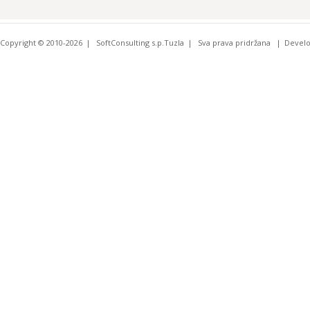
Copyright © 2010-2026
SoftConsulting s.p.Tuzla
Sva prava pridržana
Devel