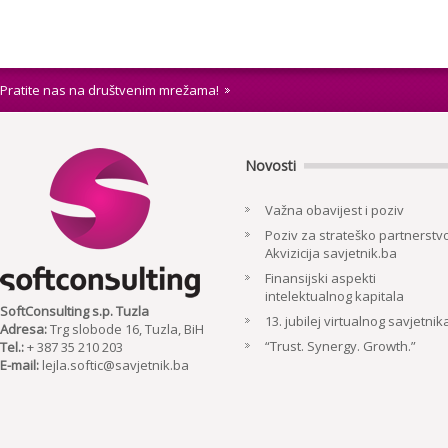
Pratite nas na društvenim mrežama!
Novosti
Važna obavijest i poziv
Poziv za strateško partnerstvo
Akvizicija savjetnik.ba
Finansijski aspekti
intelektualnog kapitala
SoftConsulting s.p. Tuzla
13. jubilej virtualnog savjetnik
Adresa:
Trg slobode 16, Tuzla, BiH
“Trust. Synergy. Growth.”
Tel.:
+ 387 35 210 203
E-mail:
lejla.softic@savjetnik.ba