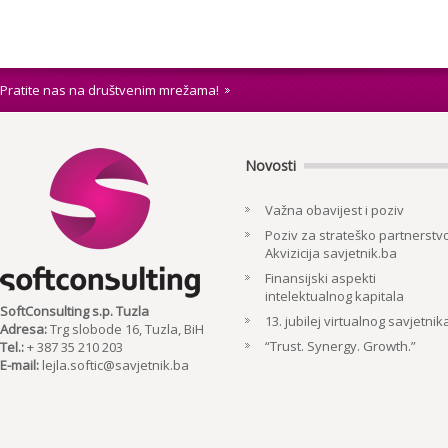
Pratite nas na društvenim mrežama!
Novosti
Važna obavijest i poziv
Poziv za strateško partnerstvo
Akvizicija savjetnik.ba
Finansijski aspekti
intelektualnog kapitala
SoftConsulting s.p. Tuzla
13. jubilej virtualnog savjetnik
Adresa:
Trg slobode 16, Tuzla, BiH
“Trust. Synergy. Growth.”
Tel.:
+ 387 35 210 203
E-mail:
lejla.softic@savjetnik.ba