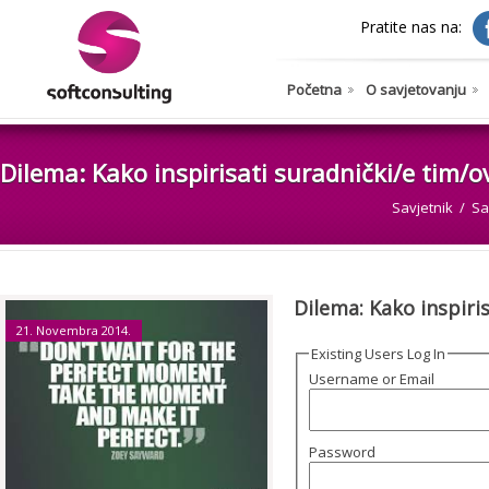
Pratite nas na:
Početna
O savjetovanju
Dilema: Kako inspirisati suradnički/e tim/o
Savjetnik
Sa
Dilema: Kako inspiri
21. Novembra 2014.
Existing Users Log In
Username or Email
Password