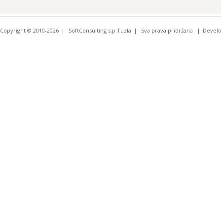
Copyright © 2010-2026
SoftConsulting s.p.Tuzla
Sva prava pridržana
Devel