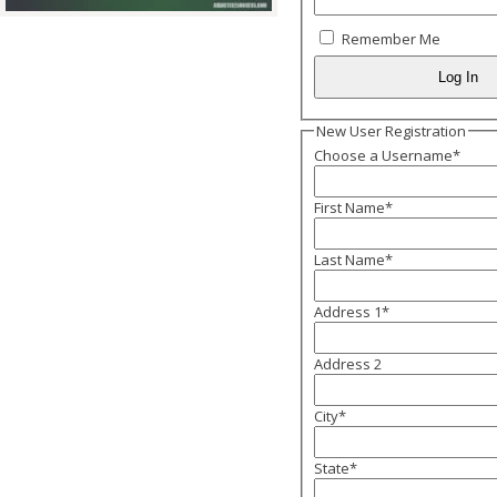
Remember Me
New User Registration
Choose a Username
*
First Name
*
Last Name
*
Address 1
*
Address 2
City
*
State
*