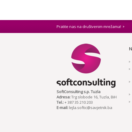
Pratite nas na društvenim mrežama!
N
SoftConsulting s.p. Tuzla
Adresa:
Trg slobode 16, Tuzla, BiH
Tel.:
+ 387 35 210 203
E-mail:
lejla.softic@savjetnik.ba