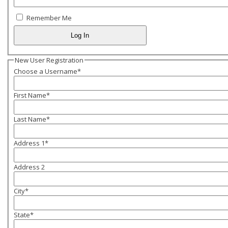
Remember Me
New User Registration
Choose a Username
*
First Name
*
Last Name
*
Address 1
*
Address 2
City
*
State
*