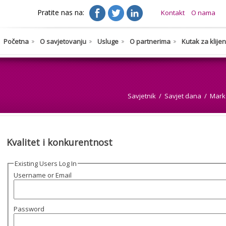
Pratite nas na:
Kontakt
O nama
Početna
O savjetovanju
Usluge
O partnerima
Kutak za klije
Savjetnik
Savjet dana
Marke
Kvalitet i konkurentnost
Existing Users Log In
Username or Email
Password