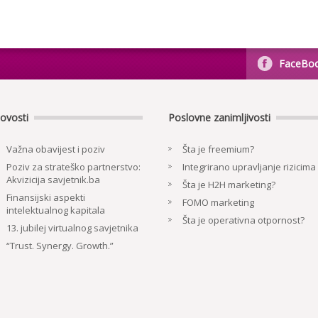
FaceBo
ovosti
Poslovne zanimljivosti
Važna obavijest i poziv
Šta je freemium?
Poziv za strateško partnerstvo:
Integrirano upravljanje rizicima
Akvizicija savjetnik.ba
Šta je H2H marketing?
Finansijski aspekti
FOMO marketing
intelektualnog kapitala
Šta je operativna otpornost?
13. jubilej virtualnog savjetnika
“Trust. Synergy. Growth.”