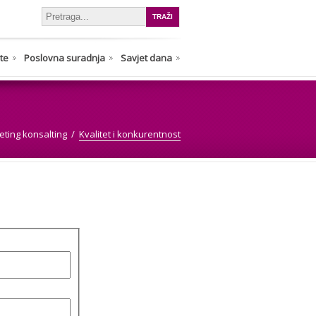
nte
Poslovna suradnja
Savjet dana
ting konsalting
Kvalitet i konkurentnost