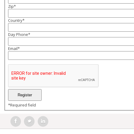
Zip
*
Country
*
Day Phone
*
Email
*
*
Required field