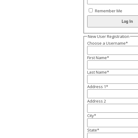
Remember Me
New User Registration
Choose a Username
*
First Name
*
Last Name
*
Address 1
*
Address 2
City
*
State
*