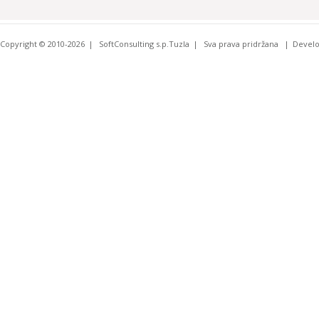
Copyright © 2010-2026
SoftConsulting s.p.Tuzla
Sva prava pridržana
Devel