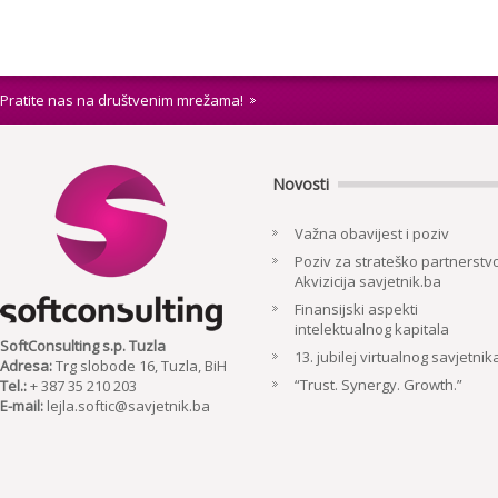
Pratite nas na društvenim mrežama!
Novosti
Važna obavijest i poziv
Poziv za strateško partnerstvo
Akvizicija savjetnik.ba
Finansijski aspekti
intelektualnog kapitala
SoftConsulting s.p. Tuzla
13. jubilej virtualnog savjetnik
Adresa:
Trg slobode 16, Tuzla, BiH
“Trust. Synergy. Growth.”
Tel.:
+ 387 35 210 203
E-mail:
lejla.softic@savjetnik.ba