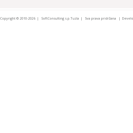
Copyright © 2010-2026
SoftConsulting s.p.Tuzla
Sva prava pridržana
Devel