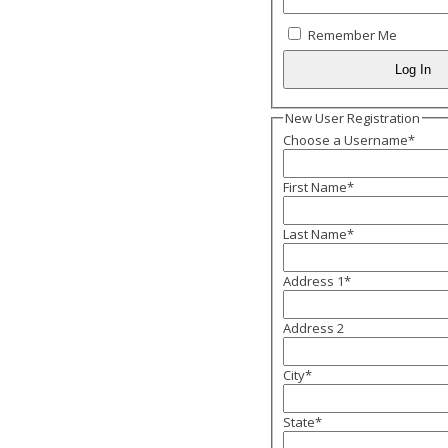
Remember Me
New User Registration
Choose a Username
*
First Name
*
Last Name
*
Address 1
*
Address 2
City
*
State
*