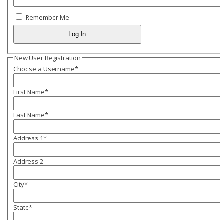
Remember Me
New User Registration
Choose a Username
*
First Name
*
Last Name
*
Address 1
*
Address 2
City
*
State
*