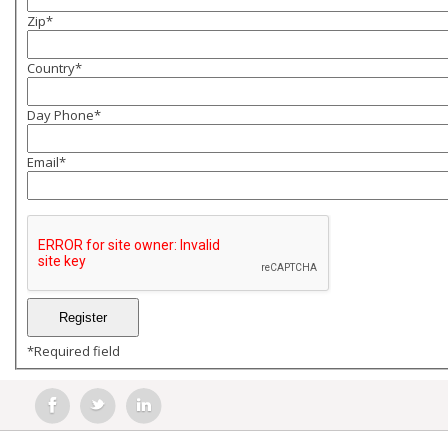
Zip
*
Country
*
Day Phone
*
Email
*
*
Required field