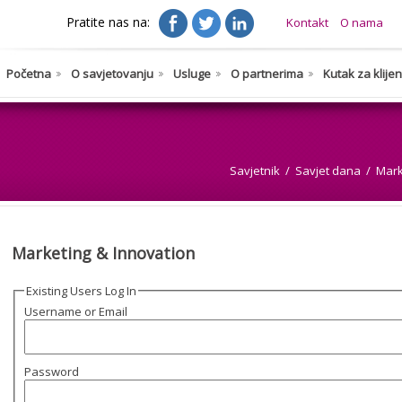
Pratite nas na:
Kontakt
O nama
Početna
O savjetovanju
Usluge
O partnerima
Kutak za klije
Savjetnik
Savjet dana
Mark
Marketing & Innovation
Existing Users Log In
Username or Email
Password