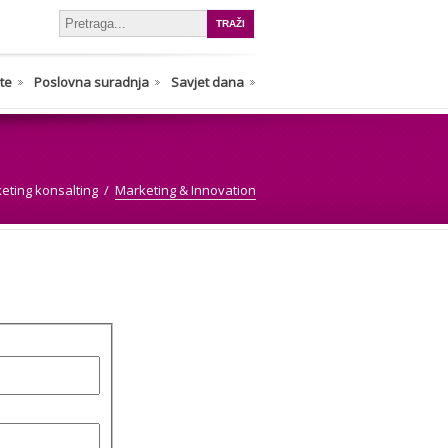
nte
Poslovna suradnja
Savjet dana
eting konsalting
Marketing & Innovation