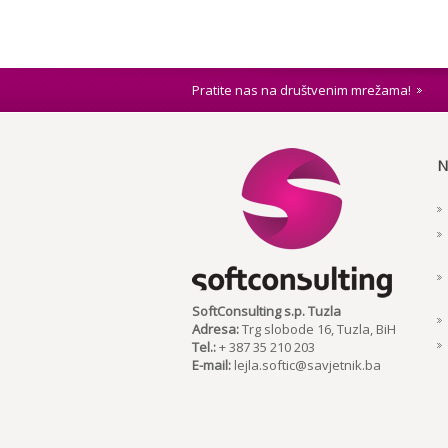
Pratite nas na društvenim mrežama!
N
SoftConsulting s.p. Tuzla
Adresa:
Trg slobode 16, Tuzla, BiH
Tel.:
+ 387 35 210 203
E-mail:
lejla.softic@savjetnik.ba