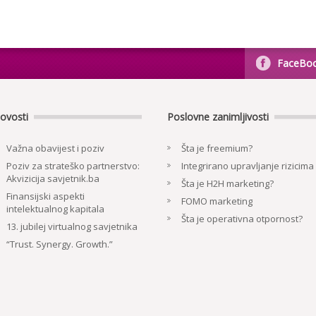
FaceBo
ovosti
Poslovne zanimljivosti
Važna obavijest i poziv
Šta je freemium?
Poziv za strateško partnerstvo:
Integrirano upravljanje rizicima
Akvizicija savjetnik.ba
Šta je H2H marketing?
Finansijski aspekti
FOMO marketing
intelektualnog kapitala
Šta je operativna otpornost?
13. jubilej virtualnog savjetnika
“Trust. Synergy. Growth.”