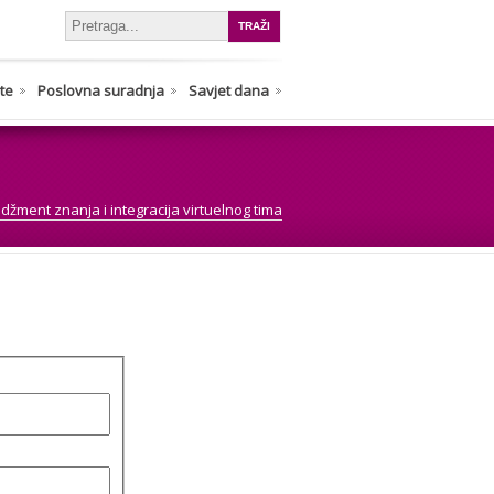
nte
Poslovna suradnja
Savjet dana
žment znanja i integracija virtuelnog tima