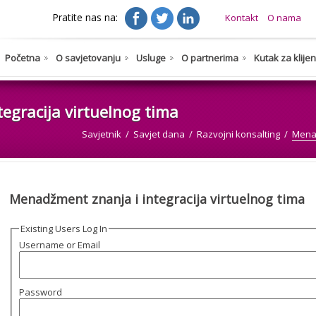
Pratite nas na:
Kontakt
O nama
Početna
O savjetovanju
Usluge
O partnerima
Kutak za klije
egracija virtuelnog tima
Savjetnik
Savjet dana
Razvojni konsalting
Menad
Menadžment znanja i integracija virtuelnog tima
Existing Users Log In
Username or Email
Password