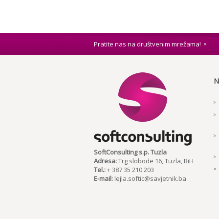
Pratite nas na društvenim mrežama!
N
SoftConsulting s.p. Tuzla
Adresa:
Trg slobode 16, Tuzla, BiH
Tel.:
+ 387 35 210 203
E-mail:
lejla.softic@savjetnik.ba