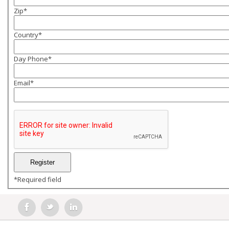
Zip
*
Country
*
Day Phone
*
Email
*
*
Required field