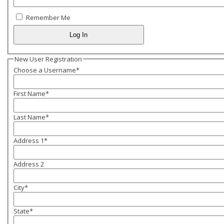
Remember Me
New User Registration
Choose a Username
*
First Name
*
Last Name
*
Address 1
*
Address 2
City
*
State
*