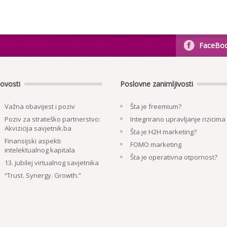
FaceBo
ovosti
Poslovne zanimljivosti
Važna obavijest i poziv
Šta je freemium?
Poziv za strateško partnerstvo:
Integrirano upravljanje rizicima
Akvizicija savjetnik.ba
Šta je H2H marketing?
Finansijski aspekti
FOMO marketing
intelektualnog kapitala
Šta je operativna otpornost?
13. jubilej virtualnog savjetnika
“Trust. Synergy. Growth.”