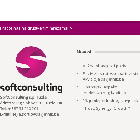
Pratite nas na društvenim mrežama!
Novosti
Važna obavijest i poziv
Poziv za strateško partnerstvo
Akvizicija savjetnik.ba
Finansijski aspekti
intelektualnog kapitala
SoftConsulting s.p. Tuzla
13. jubilej virtualnog savjetnik
Adresa:
Trg slobode 16, Tuzla, BiH
“Trust. Synergy. Growth.”
Tel.:
+ 387 35 210 203
E-mail:
lejla.softic@savjetnik.ba