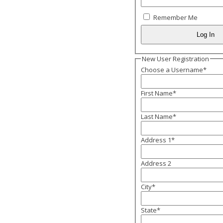
Remember Me
New User Registration
Choose a Username
*
First Name
*
Last Name
*
Address 1
*
Address 2
City
*
State
*