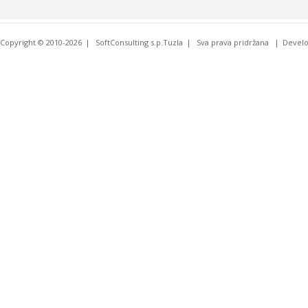
Copyright © 2010-2026
SoftConsulting s.p.Tuzla
Sva prava pridržana
Devel