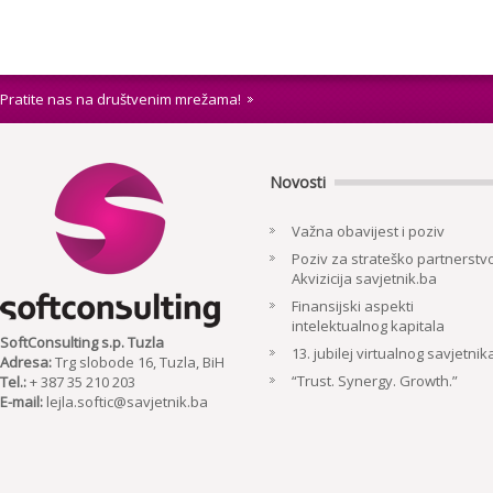
Pratite nas na društvenim mrežama!
Novosti
Važna obavijest i poziv
Poziv za strateško partnerstvo
Akvizicija savjetnik.ba
Finansijski aspekti
intelektualnog kapitala
SoftConsulting s.p. Tuzla
13. jubilej virtualnog savjetnik
Adresa:
Trg slobode 16, Tuzla, BiH
“Trust. Synergy. Growth.”
Tel.:
+ 387 35 210 203
E-mail:
lejla.softic@savjetnik.ba