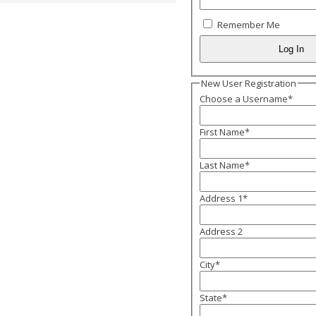
Remember Me
New User Registration
Choose a Username
*
First Name
*
Last Name
*
Address 1
*
Address 2
City
*
State
*