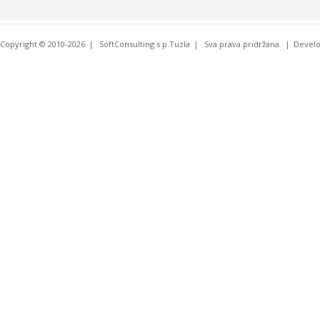
Copyright © 2010-2026
SoftConsulting s.p.Tuzla
Sva prava pridržana
Devel