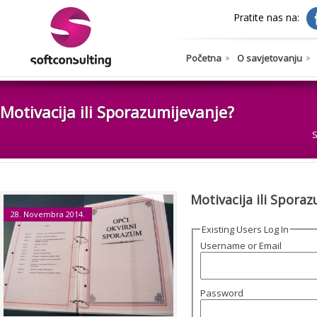
Pratite nas na:
Početna
O savjetovanju
Motivacija ili Sporazumijevanje?
S
Motivacija ili Spora
28. Novembra 2014.
Existing Users Log In
Username or Email
Password