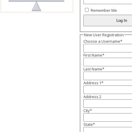
Remember Me
New User Registration
Choose a Username
*
First Name
*
Last Name
*
Address 1
*
Address 2
City
*
State
*