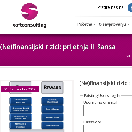
Pratite nas na:
Početna
O savjetovanju
(Ne)finansijski rizici: prijetnja ili šansa
Sav
(Ne)finansijski rizici:
21. Septembra 2018.
Existing Users Log In
Username or Email
Password