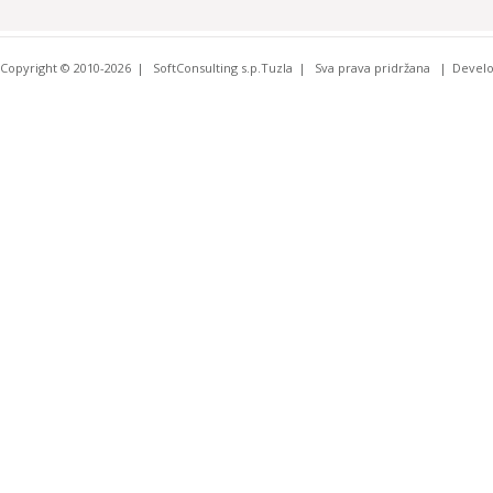
Copyright © 2010-2026
SoftConsulting s.p.Tuzla
Sva prava pridržana
Devel