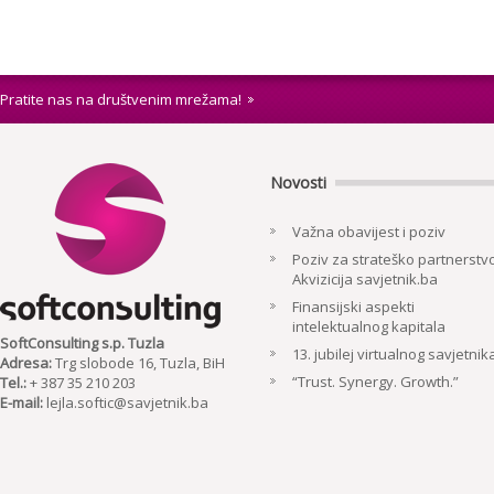
Pratite nas na društvenim mrežama!
Novosti
Važna obavijest i poziv
Poziv za strateško partnerstvo
Akvizicija savjetnik.ba
Finansijski aspekti
intelektualnog kapitala
SoftConsulting s.p. Tuzla
13. jubilej virtualnog savjetnik
Adresa:
Trg slobode 16, Tuzla, BiH
“Trust. Synergy. Growth.”
Tel.:
+ 387 35 210 203
E-mail:
lejla.softic@savjetnik.ba