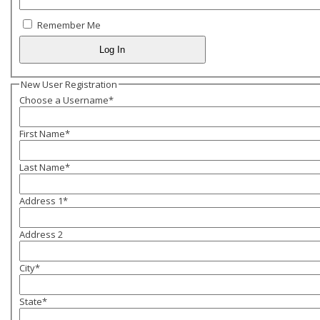
Remember Me
New User Registration
Choose a Username
*
First Name
*
Last Name
*
Address 1
*
Address 2
City
*
State
*