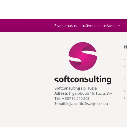
Pratite nas na društvenim mrežama!
N
SoftConsulting s.p. Tuzla
Adresa:
Trg slobode 16, Tuzla, BiH
Tel.:
+ 387 35 210 203
E-mail:
lejla.softic@savjetnik.ba