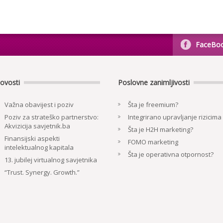
FaceBo
ovosti
Poslovne zanimljivosti
Važna obavijest i poziv
Šta je freemium?
Poziv za strateško partnerstvo:
Integrirano upravljanje rizicima
Akvizicija savjetnik.ba
Šta je H2H marketing?
Finansijski aspekti
FOMO marketing
intelektualnog kapitala
Šta je operativna otpornost?
13. jubilej virtualnog savjetnika
“Trust. Synergy. Growth.”