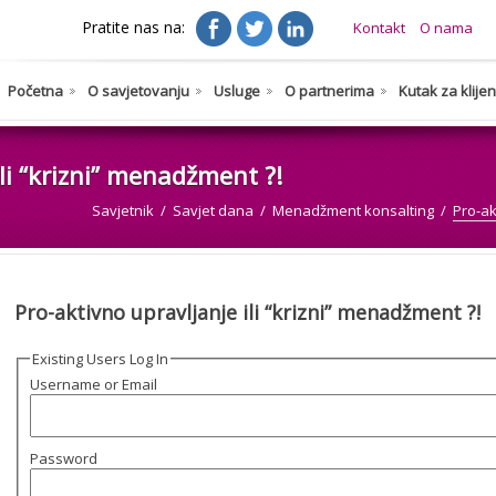
Pratite nas na:
Kontakt
O nama
Početna
O savjetovanju
Usluge
O partnerima
Kutak za klije
li “krizni” menadžment ?!
Savjetnik
Savjet dana
Menadžment konsalting
Pro-ak
Pro-aktivno upravljanje ili “krizni” menadžment ?!
Existing Users Log In
Username or Email
Password