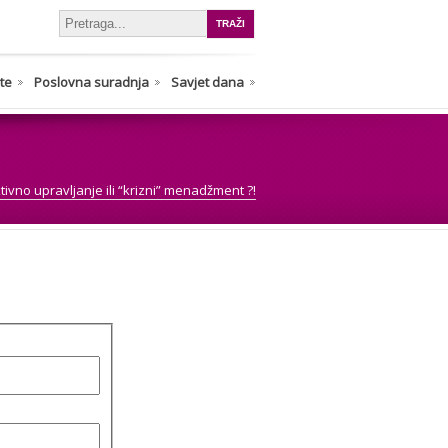
nte
Poslovna suradnja
Savjet dana
tivno upravljanje ili “krizni” menadžment ?!