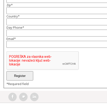
Zip
*
Country
*
Day Phone
*
Email
*
*
Required field